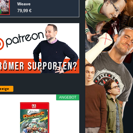
Weave
79,99 €
zeige
ANGEBOT