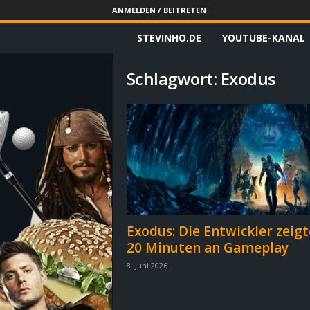
ANMELDEN / BEITRETEN
STEVINHO.DE
YOUTUBE-KANAL
S
t
Schlagwort: Exodus
e
v
i
n
h
Exodus: Die Entwickler zeig
20 Minuten an Gameplay
o
8. Juni 2026
.