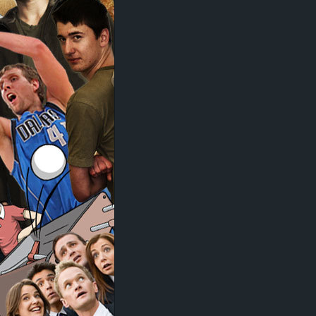
d
e
–
E
i
n
a
u
s
g
e