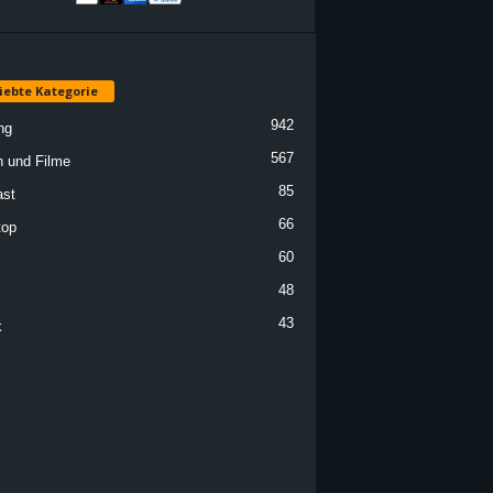
iebte Kategorie
942
ng
567
n und Filme
85
st
66
top
60
48
43
k