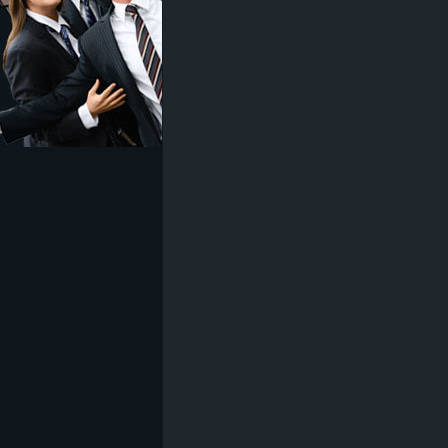
z
e
i
c
h
n
e
t
e
r