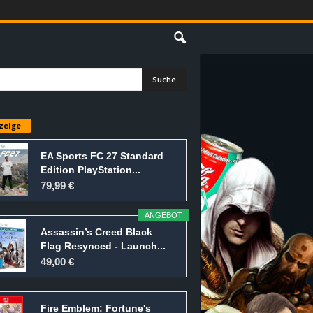
E
zeige
EA Sports FC 27 Standard
Edition PlayStation...
79,99 €
ANGEBOT
Assassin’s Creed Black
Flag Resynced - Launch...
49,00 €
Fire Emblem: Fortune's