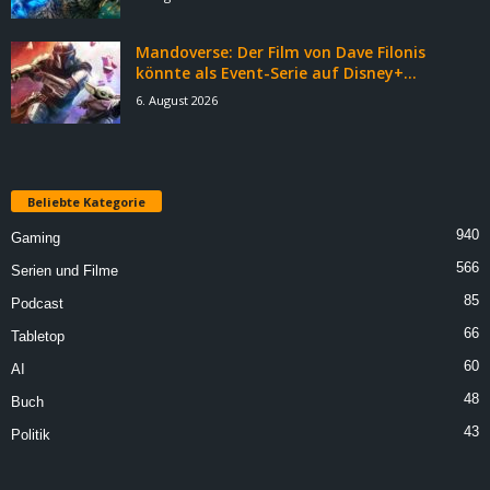
Mandoverse: Der Film von Dave Filonis
könnte als Event-Serie auf Disney+...
6. August 2026
Beliebte Kategorie
940
Gaming
566
Serien und Filme
85
Podcast
66
Tabletop
60
AI
48
Buch
43
Politik