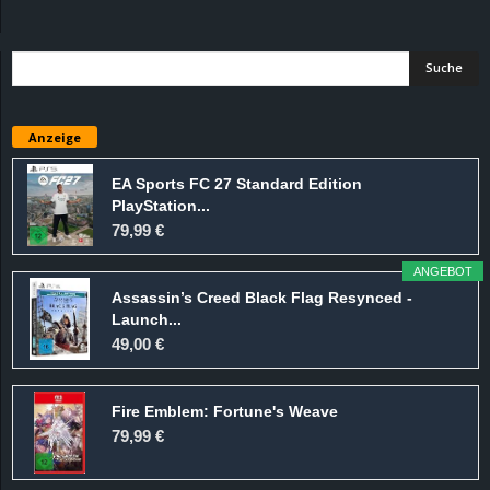
d
e
–
Anzeige
E
EA Sports FC 27 Standard Edition
PlayStation...
i
79,99 €
n
ANGEBOT
Assassin’s Creed Black Flag Resynced -
a
Launch...
49,00 €
u
Fire Emblem: Fortune's Weave
s
79,99 €
g