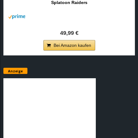
Splatoon Raiders
r
B
l
49,99 €
o
Bei Amazon kaufen
g
!
Anzeige