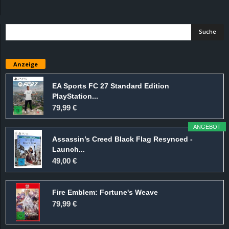
d
e
–
Anzeige
E
EA Sports FC 27 Standard Edition
PlayStation...
i
79,99 €
n
ANGEBOT
Assassin’s Creed Black Flag Resynced -
a
Launch...
49,00 €
u
Fire Emblem: Fortune's Weave
s
79,99 €
g