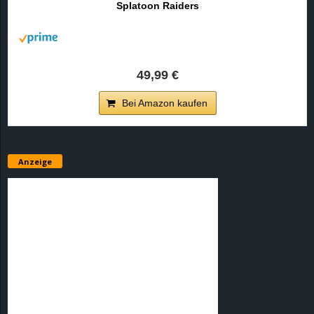
Splatoon Raiders
r
B
l
49,99 €
o
Bei Amazon kaufen
g
!
Anzeige