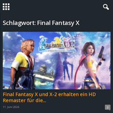
S
Schlagwort: Final Fantasy X
t
e
v
i
n
h
Final Fantasy X und X-2 erhalten ein HD
o
Remaster für die...
11. Juni 2026
3
.