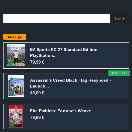
d
e
–
Anzeige
E
EA Sports FC 27 Standard Edition
PlayStation...
i
79,99 €
n
ANGEBOT
Assassin’s Creed Black Flag Resynced -
a
Launch...
49,00 €
u
Fire Emblem: Fortune's Weave
s
79,99 €
g