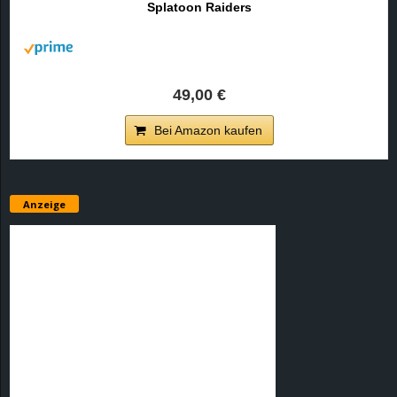
Splatoon Raiders
r
B
l
49,00 €
o
Bei Amazon kaufen
g
!
Anzeige