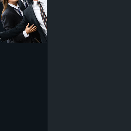
z
e
i
c
h
n
e
t
e
r