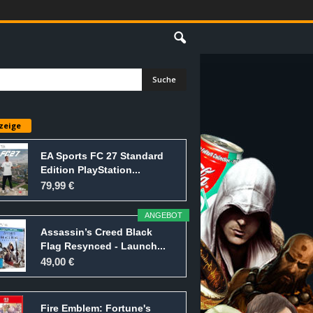
E
zeige
EA Sports FC 27 Standard
Edition PlayStation...
79,99 €
ANGEBOT
Assassin’s Creed Black
Flag Resynced - Launch...
49,00 €
Fire Emblem: Fortune's