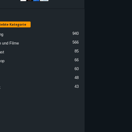
iebte Kategorie
940
ng
566
n und Filme
85
st
66
top
60
48
43
k