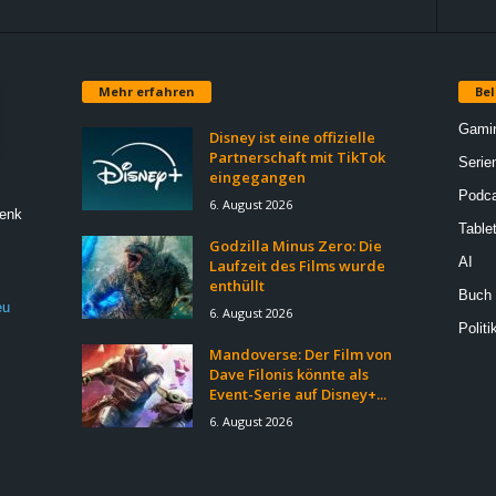
Mehr erfahren
Bel
Gami
Disney ist eine offizielle
Partnerschaft mit TikTok
Serie
eingegangen
Podca
6. August 2026
Denk
Table
Godzilla Minus Zero: Die
AI
Laufzeit des Films wurde
enthüllt
Buch
eu
6. August 2026
Politi
Mandoverse: Der Film von
Dave Filonis könnte als
Event-Serie auf Disney+...
6. August 2026