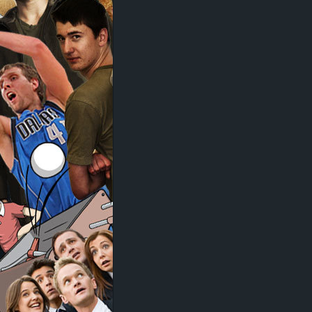
d
e
–
E
i
n
a
u
s
g
e