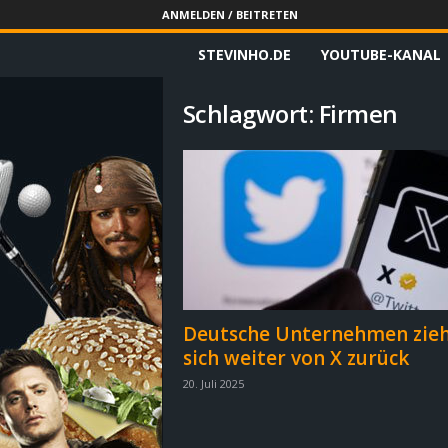
ANMELDEN / BEITRETEN
STEVINHO.DE
YOUTUBE-KANAL
S
t
Schlagwort: Firmen
e
v
i
n
h
Deutsche Unternehmen zie
sich weiter von X zurück
o
20. Juli 2025
.