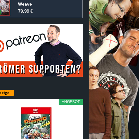
Weave
79,99 €
zeige
ANGEBOT