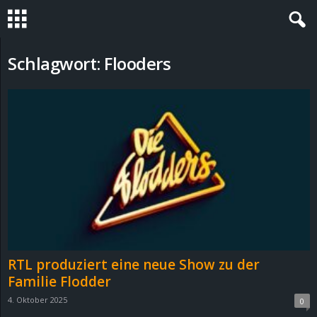
S
Schlagwort: Flooders
t
e
v
i
n
h
RTL produziert eine neue Show zu der
o
Familie Flodder
4. Oktober 2025
0
.