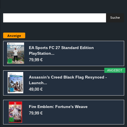
d
e
–
Anzeige
E
EA Sports FC 27 Standard Edition
PlayStation...
i
79,99 €
n
ANGEBOT
Assassin’s Creed Black Flag Resynced -
a
Launch...
49,00 €
u
Fire Emblem: Fortune's Weave
s
79,99 €
g