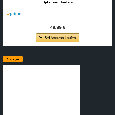
Splatoon Raiders
r
B
l
49,99 €
o
Bei Amazon kaufen
g
!
Anzeige