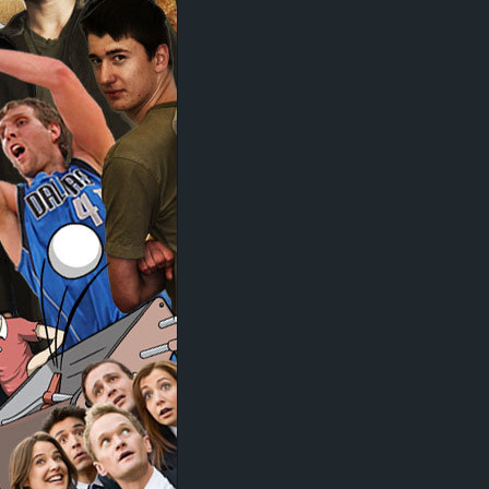
d
e
–
E
i
n
a
u
s
g
e