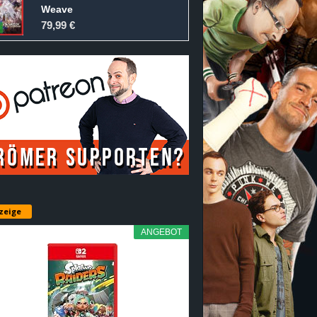
Weave
79,99 €
zeige
ANGEBOT