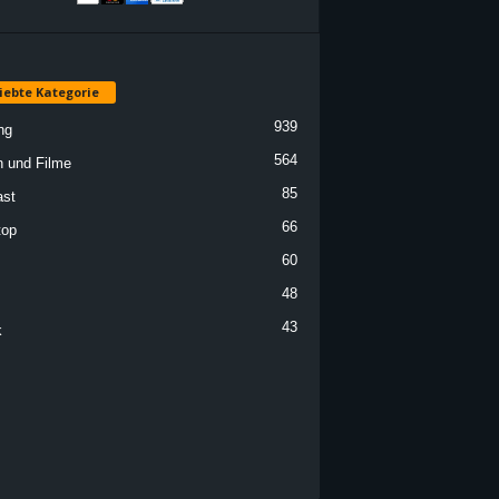
iebte Kategorie
939
ng
564
n und Filme
85
st
66
top
60
48
43
k