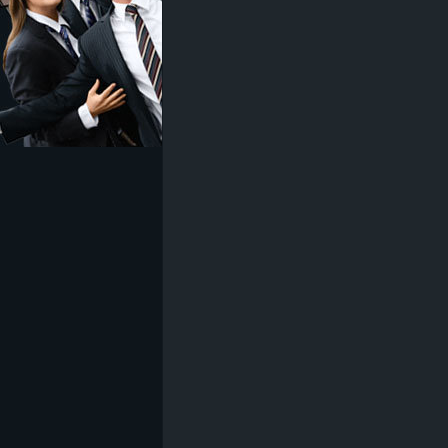
z
e
i
c
h
n
e
t
e
r