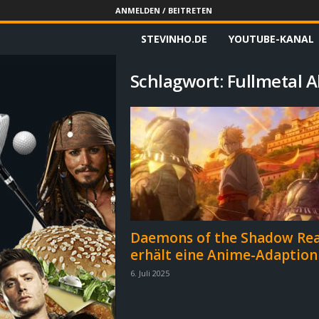
ANMELDEN / BEITRETEN
STEVINHO.DE
YOUTUBE-KANAL
S
t
Schlagwort: Fullmetal 
e
v
i
n
h
Daemons of the Shadow Re
erhält eine Anime-Adaption
o
6. Juli 2025
.