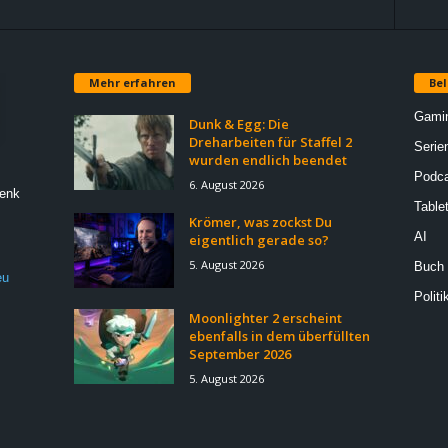
Mehr erfahren
Bel
Gami
Dunk & Egg: Die
Dreharbeiten für Staffel 2
Serie
wurden endlich beendet
Podca
6. August 2026
Denk
Table
Krömer, was zockst Du
AI
eigentlich gerade so?
5. August 2026
Buch
eu
Politi
Moonlighter 2 erscheint
ebenfalls in dem überfüllten
September 2026
5. August 2026