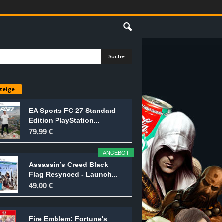
E
zeige
EA Sports FC 27 Standard
Edition PlayStation...
79,99 €
ANGEBOT
Assassin’s Creed Black
Flag Resynced - Launch...
49,00 €
Fire Emblem: Fortune's