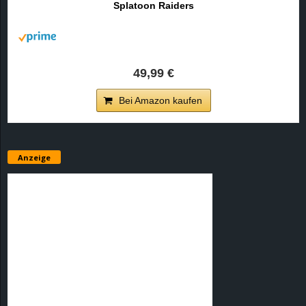
Splatoon Raiders
r
B
l
49,99 €
o
Bei Amazon kaufen
g
!
Anzeige