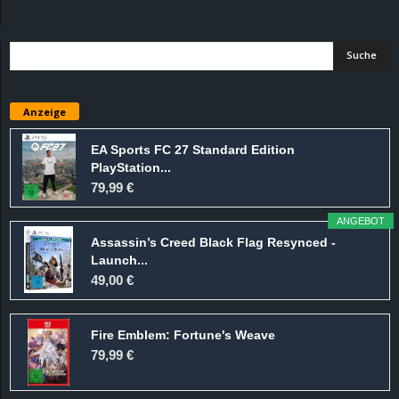
d
e
–
Anzeige
E
EA Sports FC 27 Standard Edition
PlayStation...
i
79,99 €
n
ANGEBOT
Assassin’s Creed Black Flag Resynced -
a
Launch...
49,00 €
u
Fire Emblem: Fortune's Weave
s
79,99 €
g