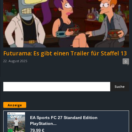
e
z
e
i
Futurama: Es gibt einen Trailer für Staffel 13
c
22. August 2025
0
h
n
e
Anzeige
t
EA Sports FC 27 Standard Edition
e
PlayStation...
79,99 €