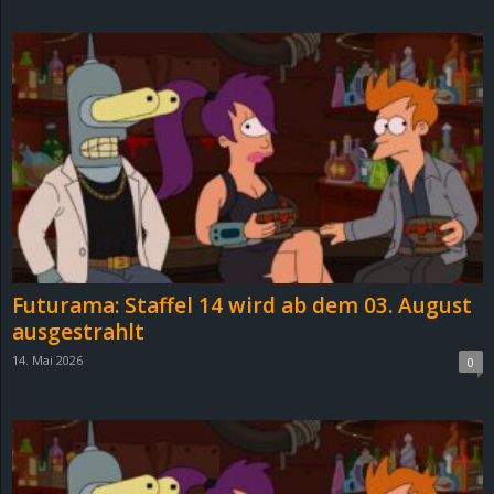
d
e
–
E
i
n
Futurama: Staffel 14 wird ab dem 03. August
a
ausgestrahlt
14. Mai 2026
0
u
s
g