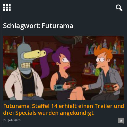
S
Schlagwort: Futurama
t
e
v
i
n
h
Futurama: Staffel 14 erhielt einen Trailer und
o
drei Specials wurden angekündigt
29. Juli 2026
0
.