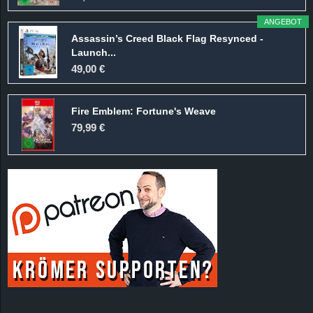
r
ANGEBOT
B
Assassin’s Creed Black Flag Resynced -
Launch...
49,00 €
l
o
Fire Emblem: Fortune's Weave
79,99 €
g
!