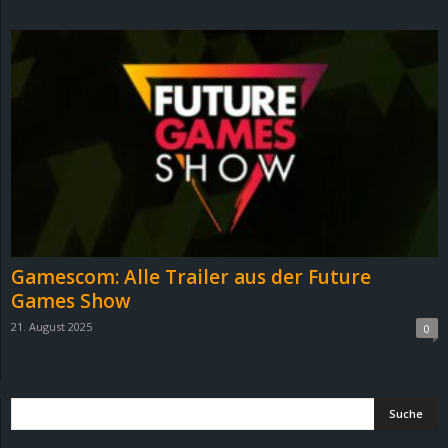
d
e
–
E
i
n
Gamescom: Alle Trailer aus der Future
a
Games Show
21. August 2025
0
u
s
g