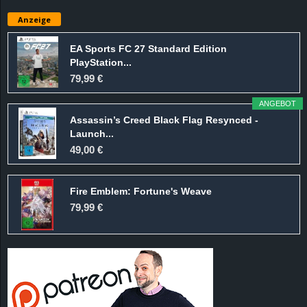
e
Anzeige
z
EA Sports FC 27 Standard Edition
PlayStation...
e
79,99 €
i
ANGEBOT
Assassin’s Creed Black Flag Resynced -
c
Launch...
49,00 €
h
Fire Emblem: Fortune's Weave
n
79,99 €
e
t
e