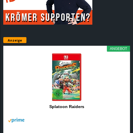
r
B
l
Anzeige
o
ANGEBOT
g
!
Splatoon Raiders