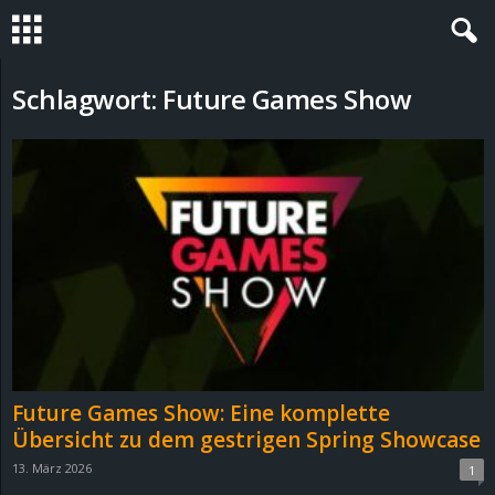
S
Schlagwort: Future Games Show
t
e
v
i
n
h
Future Games Show: Eine komplette
o
Übersicht zu dem gestrigen Spring Showcase
13. März 2026
1
.