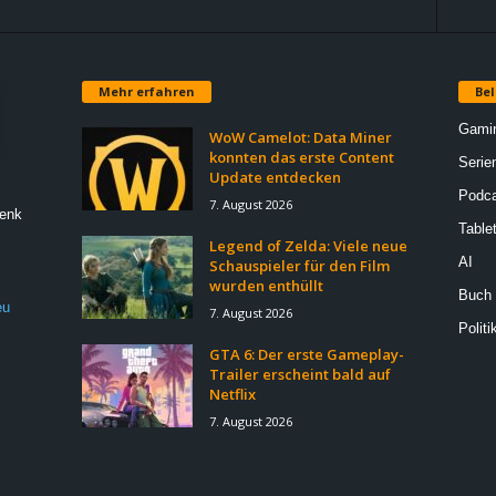
Mehr erfahren
Bel
Gami
WoW Camelot: Data Miner
konnten das erste Content
Serie
Update entdecken
Podca
7. August 2026
Denk
Table
Legend of Zelda: Viele neue
AI
Schauspieler für den Film
wurden enthüllt
Buch
eu
7. August 2026
Politi
GTA 6: Der erste Gameplay-
Trailer erscheint bald auf
Netflix
7. August 2026