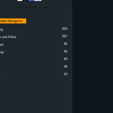
iebte Kategorie
943
ng
567
n und Filme
85
st
66
top
60
48
43
k