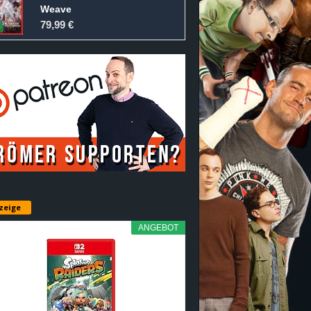
Weave
79,99 €
zeige
ANGEBOT