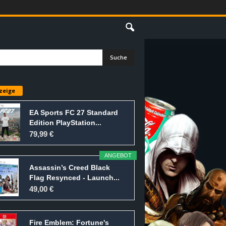
E
zeige
EA Sports FC 27 Standard
Edition PlayStation...
79,99 €
ANGEBOT
Assassin’s Creed Black
Flag Resynced - Launch...
49,00 €
Fire Emblem: Fortune's