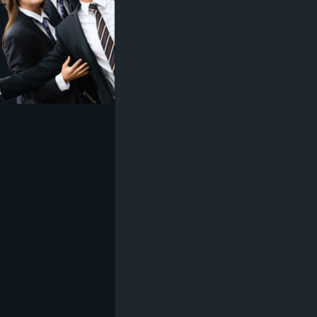
z
e
i
c
h
n
e
t
e
r