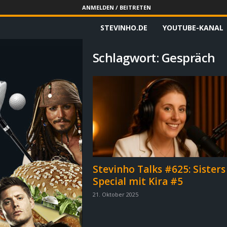
ANMELDEN / BEITRETEN
STEVINHO.DE
YOUTUBE-KANAL
S
t
Schlagwort: Gespräch
e
v
i
n
h
Stevinho Talks #625: Sisters
Special mit Kira #5
o
21. Oktober 2025
.