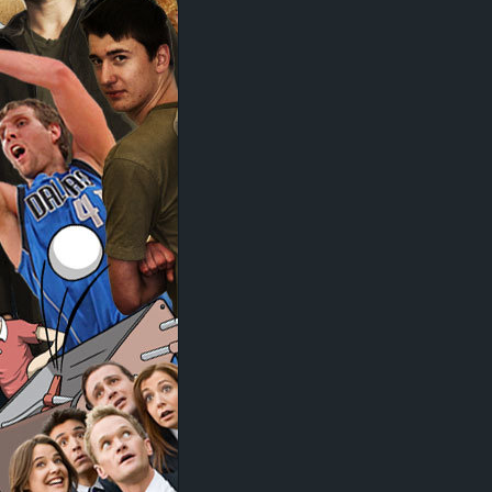
d
e
–
E
i
n
a
u
s
g
e