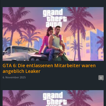
d
e
–
E
i
n
GTA 6: Die entlassenen Mitarbeiter waren
a
angeblich Leaker
6. November 2025
0
u
s
g