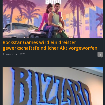
e
z
e
i
Rockstar Games wird ein dreister
c
gewerkschaftsfeindlicher Akt vorgeworfen
1. November 2025
5
h
n
e
t
e