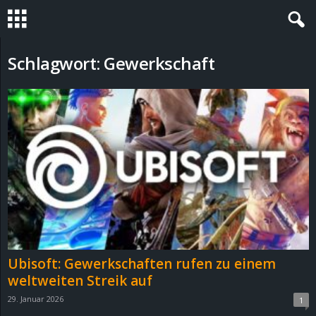
S
Schlagwort: Gewerkschaft
t
e
v
i
n
h
Ubisoft: Gewerkschaften rufen zu einem
o
weltweiten Streik auf
29. Januar 2026
1
.