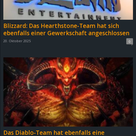
r
B
Blizzard: Das Hearthstone-Team hat sich
l
ebenfalls einer Gewerkschaft angeschlossen
20. Oktober 2025
0
o
g
!
Das Diablo-Team hat ebenfalls eine