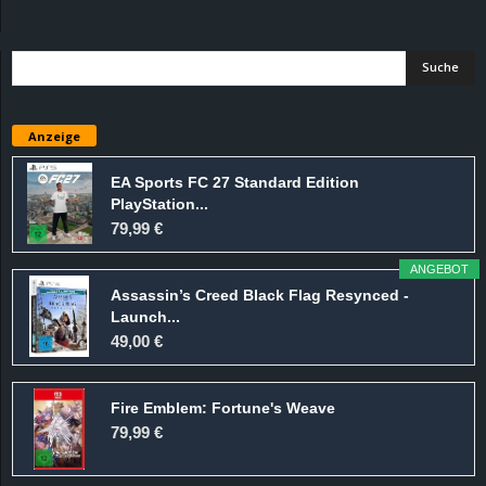
d
e
–
Anzeige
E
EA Sports FC 27 Standard Edition
PlayStation...
i
79,99 €
n
ANGEBOT
Assassin’s Creed Black Flag Resynced -
a
Launch...
49,00 €
u
Fire Emblem: Fortune's Weave
s
79,99 €
g