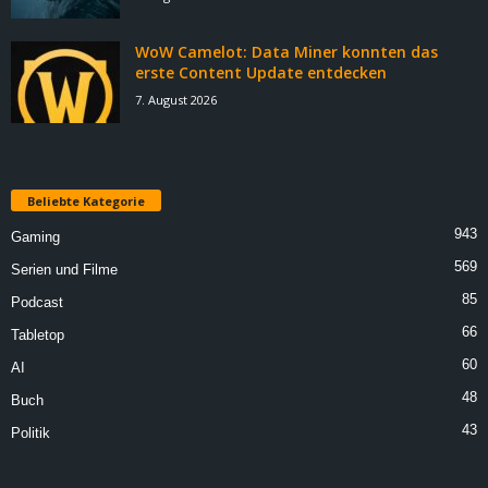
WoW Camelot: Data Miner konnten das
erste Content Update entdecken
7. August 2026
Beliebte Kategorie
943
Gaming
569
Serien und Filme
85
Podcast
66
Tabletop
60
AI
48
Buch
43
Politik