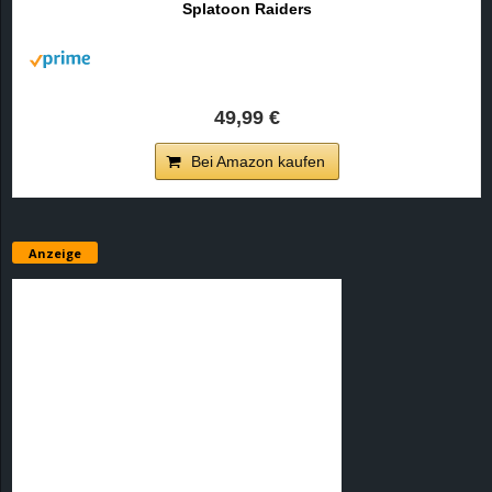
Splatoon Raiders
r
B
l
49,99 €
o
Bei Amazon kaufen
g
!
Anzeige