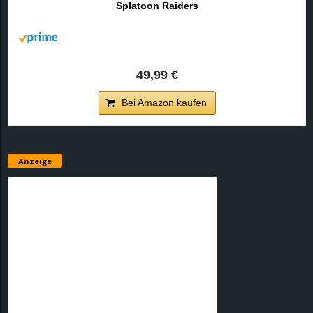
Splatoon Raiders
r
B
l
49,99 €
o
Bei Amazon kaufen
g
!
Anzeige