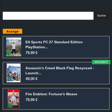
d
e
–
Anzeige
E
EA Sports FC 27 Standard Edition
PlayStation...
i
79,99 €
n
ANGEBOT
Assassin’s Creed Black Flag Resynced -
a
Launch...
49,00 €
u
Fire Emblem: Fortune's Weave
s
79,99 €
g