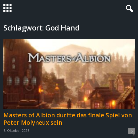
S
Schlagwort: God Hand
t
e
v
i
n
h
Masters of Albion dürfte das finale Spiel von
o
Peter Molyneux sein
5. Oktober 2025
5
.