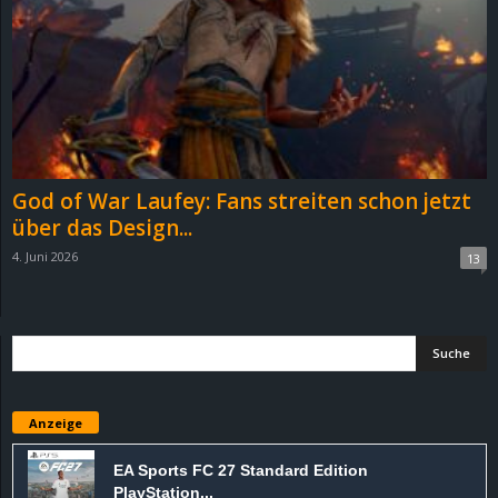
e
z
e
i
God of War Laufey: Fans streiten schon jetzt
c
über das Design...
4. Juni 2026
13
h
n
e
t
Anzeige
e
EA Sports FC 27 Standard Edition
PlayStation...