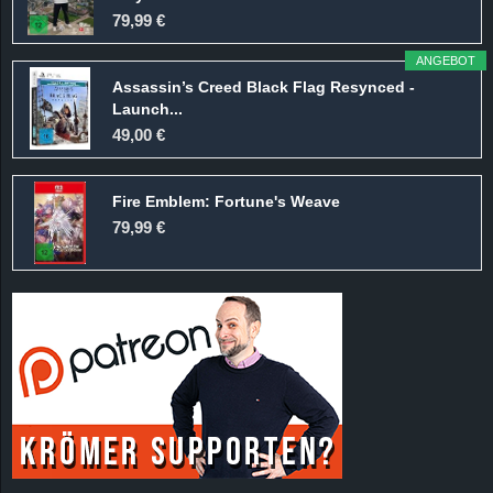
r
79,99 €
B
ANGEBOT
Assassin’s Creed Black Flag Resynced -
l
Launch...
49,00 €
o
Fire Emblem: Fortune's Weave
g
79,99 €
!