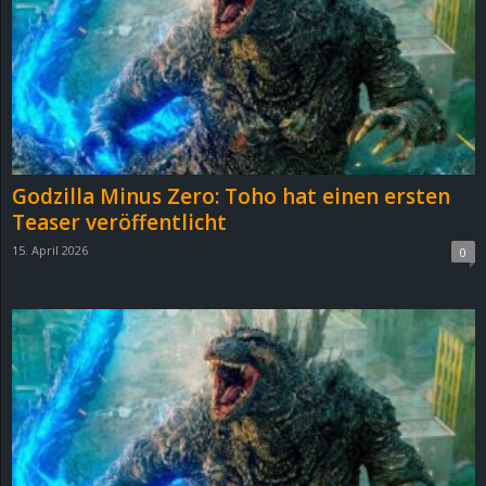
e
z
e
i
Godzilla Minus Zero: Toho hat einen ersten
c
Teaser veröffentlicht
15. April 2026
0
h
n
e
t
e