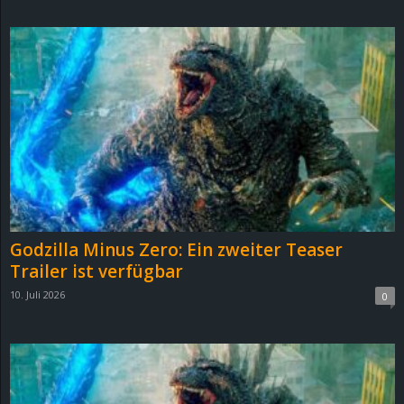
d
e
–
E
i
n
Godzilla Minus Zero: Ein zweiter Teaser
a
Trailer ist verfügbar
10. Juli 2026
0
u
s
g