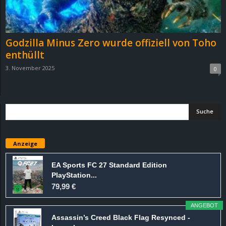
r
B
Godzilla Minus Zero wurde offiziell von Toho
l
enthüllt
3. November 2025
0
o
g
!
Anzeige
EA Sports FC 27 Standard Edition
PlayStation...
79,99 €
ANGEBOT
Assassin’s Creed Black Flag Resynced -