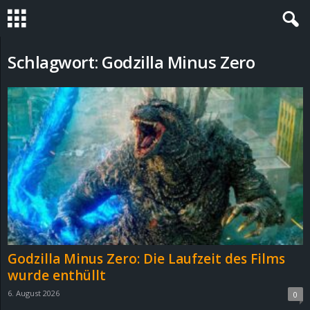
S
Schlagwort: Godzilla Minus Zero
t
e
v
i
n
h
Godzilla Minus Zero: Die Laufzeit des Films
o
wurde enthüllt
6. August 2026
0
.