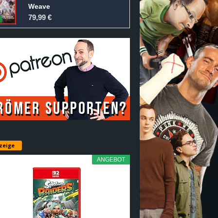
Weave
79,99 €
zeige
ANGEBOT