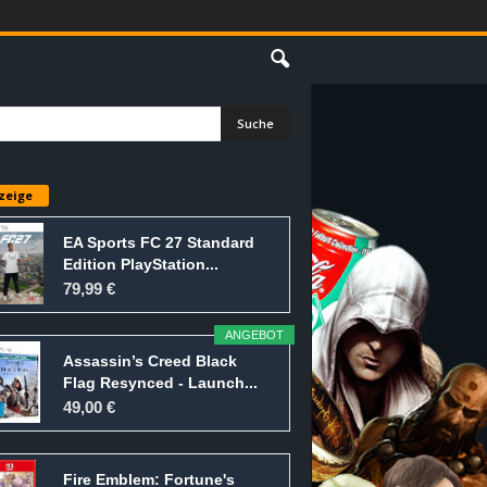
E
zeige
EA Sports FC 27 Standard
Edition PlayStation...
79,99 €
ANGEBOT
Assassin’s Creed Black
Flag Resynced - Launch...
49,00 €
Fire Emblem: Fortune's