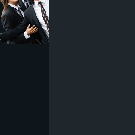
z
e
i
c
h
n
e
t
e
r