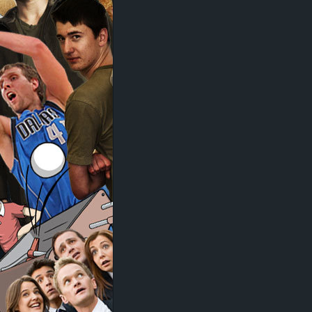
d
e
–
E
i
n
a
u
s
g
e