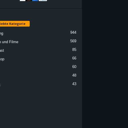
iebte Kategorie
944
ng
569
n und Filme
85
st
66
top
60
48
43
k