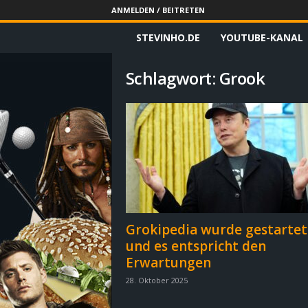
ANMELDEN / BEITRETEN
STEVINHO.DE
YOUTUBE-KANAL
S
t
Schlagwort: Grook
e
v
i
n
h
Grokipedia wurde gestartet
und es entspricht den
o
Erwartungen
.
28. Oktober 2025