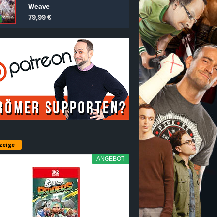
Weave
79,99 €
zeige
ANGEBOT