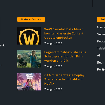
Mehr erfahren
Bel
Gami
WoW Camelot: Data Miner
konnten das erste Content
Serie
Update entdecken
Podca
7. August 2026
Denk
Table
Legend of Zelda: Viele neue
AI
Schauspieler für den Film
wurden enthüllt
Buch
eu
7. August 2026
Politi
GTA 6: Der erste Gameplay-
Trailer erscheint bald auf
Netflix
7. August 2026