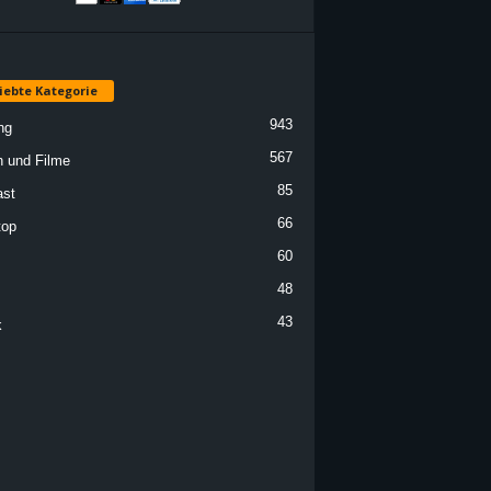
iebte Kategorie
943
ng
567
n und Filme
85
st
66
top
60
48
43
k