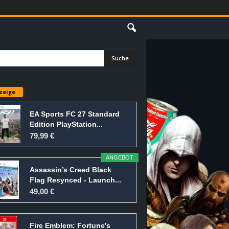
E
zeige
EA Sports FC 27 Standard
Edition PlayStation...
79,99 €
ANGEBOT
Assassin’s Creed Black
Flag Resynced - Launch...
49,00 €
Fire Emblem: Fortune's