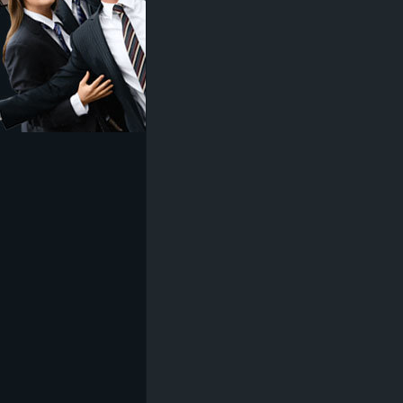
z
e
i
c
h
n
e
t
e
r