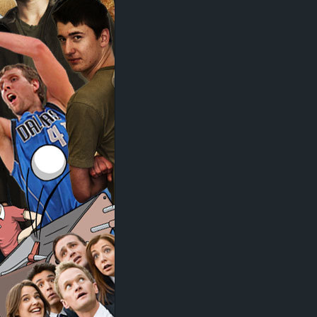
d
e
–
E
i
n
a
u
s
g
e