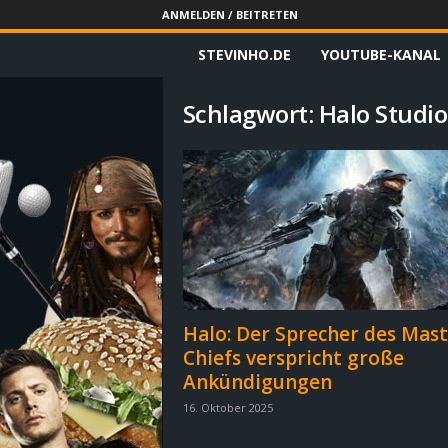
ANMELDEN / BEITRETEN
STEVINHO.DE
YOUTUBE-KANAL
S
t
Schlagwort: Halo Studio
e
v
i
n
h
Halo: Der Sprecher des Mast
Chiefs verspricht große
o
Ankündigungen
.
16. Oktober 2025