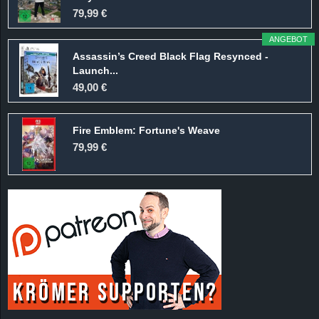
r
79,99 €
B
ANGEBOT
Assassin’s Creed Black Flag Resynced -
l
Launch...
49,00 €
o
Fire Emblem: Fortune's Weave
g
79,99 €
!