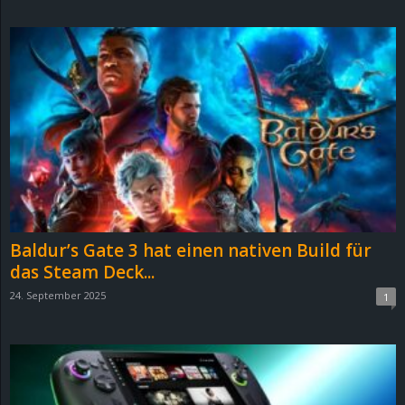
d
e
–
E
i
n
Baldur’s Gate 3 hat einen nativen Build für
a
das Steam Deck...
24. September 2025
1
u
s
g