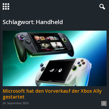
S
Schlagwort: Handheld
t
e
v
i
n
h
Microsoft hat den Vorverkauf der Xbox Ally
o
gestartet
26. September 2025
3
.