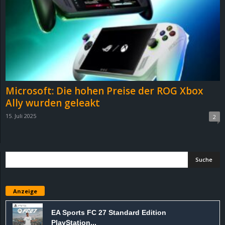
e
z
e
i
Microsoft: Die hohen Preise der ROG Xbox
c
Ally wurden geleakt
15. Juli 2025
2
h
n
e
t
Anzeige
e
EA Sports FC 27 Standard Edition
PlayStation...