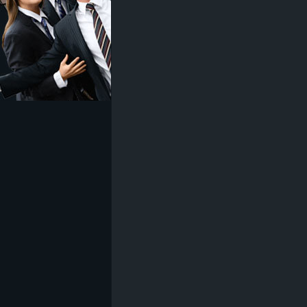
z
e
i
c
h
n
e
t
e
r