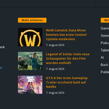
Mehr erfahren
Bel
Gami
WoW Camelot: Data Miner
konnten das erste Content
Serie
Update entdecken
Podca
7. August 2026
Denk
Table
Legend of Zelda: Viele neue
AI
Schauspieler für den Film
wurden enthüllt
Buch
eu
7. August 2026
Politi
GTA 6: Der erste Gameplay-
Trailer erscheint bald auf
Netflix
7. August 2026