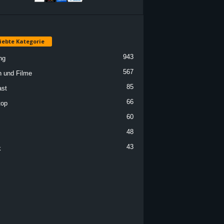
iebte Kategorie
943
ng
567
n und Filme
85
st
66
top
60
48
43
k