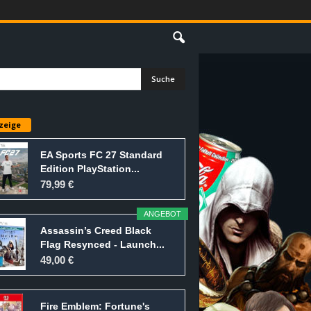
E
zeige
EA Sports FC 27 Standard
Edition PlayStation...
79,99 €
ANGEBOT
Assassin’s Creed Black
Flag Resynced - Launch...
49,00 €
Fire Emblem: Fortune's