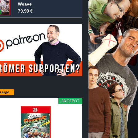
Weave
79,99 €
zeige
ANGEBOT