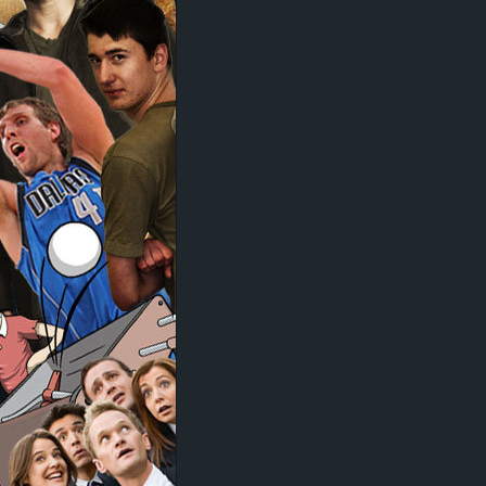
d
e
–
E
i
n
a
u
s
g
e