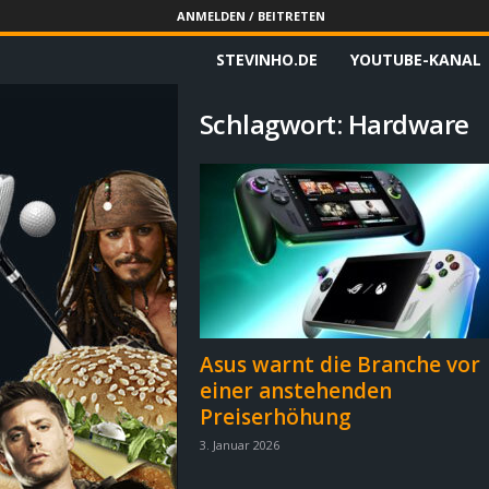
ANMELDEN / BEITRETEN
STEVINHO.DE
YOUTUBE-KANAL
S
t
Schlagwort: Hardware
e
v
i
n
h
Asus warnt die Branche vor
einer anstehenden
o
Preiserhöhung
.
3. Januar 2026