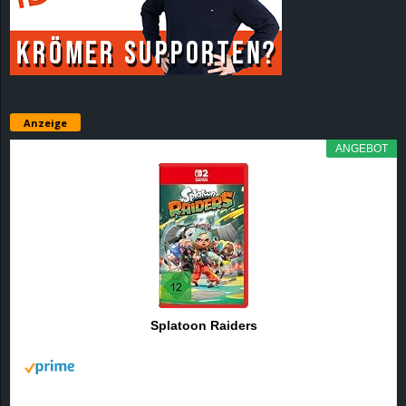
r
B
l
Anzeige
o
ANGEBOT
g
!
Splatoon Raiders