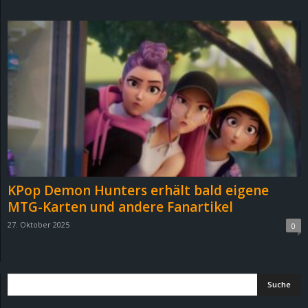
d
e
–
E
i
n
KPop Demon Hunters erhält bald eigene
a
MTG-Karten und andere Fanartikel
27. Oktober 2025
0
u
s
g