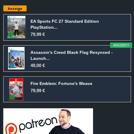
e
Anzeige
z
EA Sports FC 27 Standard Edition
PlayStation...
e
79,99 €
i
ANGEBOT
Assassin’s Creed Black Flag Resynced -
c
Launch...
49,00 €
h
Fire Emblem: Fortune's Weave
n
79,99 €
e
t
e