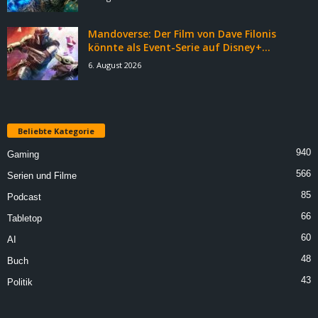
Mandoverse: Der Film von Dave Filonis
könnte als Event-Serie auf Disney+...
6. August 2026
Beliebte Kategorie
940
Gaming
566
Serien und Filme
85
Podcast
66
Tabletop
60
AI
48
Buch
43
Politik