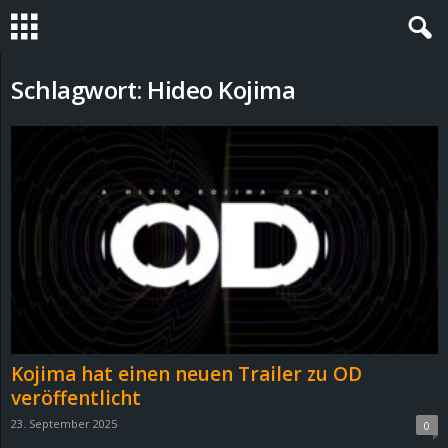
S
Schlagwort: Hideo Kojima
t
e
v
i
n
h
Kojima hat einen neuen Trailer zu OD
o
veröffentlicht
23. September 2025
0
.