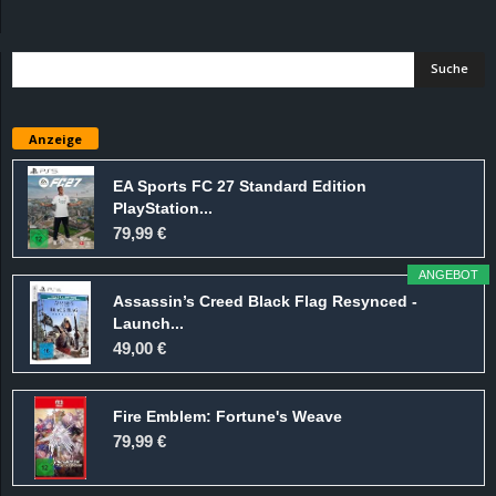
d
e
–
Anzeige
E
EA Sports FC 27 Standard Edition
PlayStation...
i
79,99 €
n
ANGEBOT
Assassin’s Creed Black Flag Resynced -
a
Launch...
49,00 €
u
Fire Emblem: Fortune's Weave
s
79,99 €
g