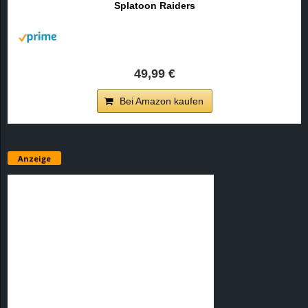
Splatoon Raiders
r
B
l
49,99 €
o
Bei Amazon kaufen
g
!
Anzeige