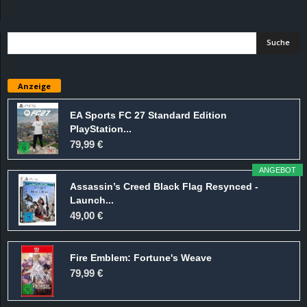
d
e
–
Anzeige
E
EA Sports FC 27 Standard Edition
PlayStation...
i
79,99 €
n
ANGEBOT
Assassin’s Creed Black Flag Resynced -
a
Launch...
49,00 €
u
Fire Emblem: Fortune's Weave
s
79,99 €
g