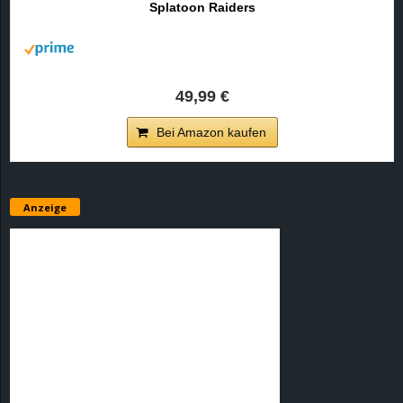
Splatoon Raiders
r
B
l
49,99 €
o
Bei Amazon kaufen
g
!
Anzeige