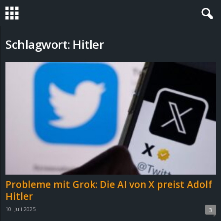
S
Schlagwort: Hitler
t
e
v
i
n
h
Probleme mit Grok: Die AI von X preist Adolf
o
Hitler
10. Juli 2025
3
.