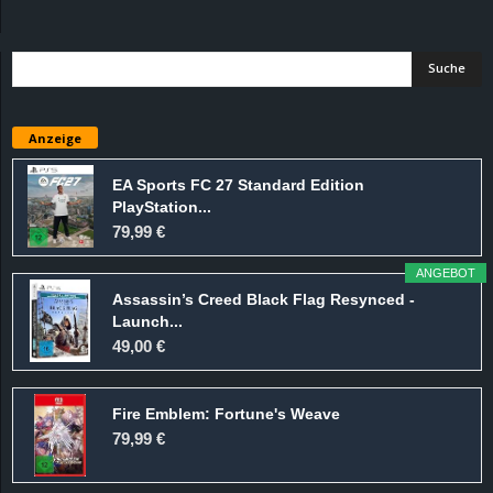
d
e
–
Anzeige
E
EA Sports FC 27 Standard Edition
PlayStation...
i
79,99 €
n
ANGEBOT
Assassin’s Creed Black Flag Resynced -
a
Launch...
49,00 €
u
Fire Emblem: Fortune's Weave
s
79,99 €
g