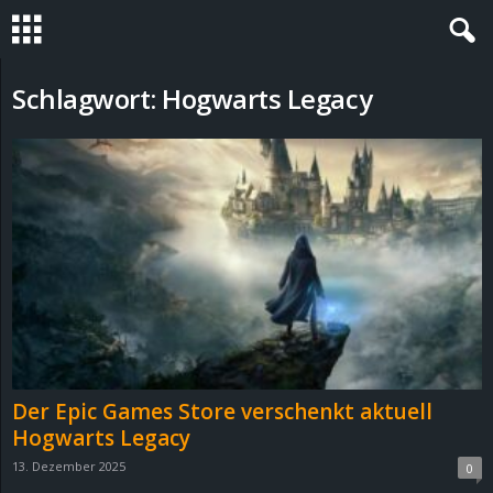
S
Schlagwort: Hogwarts Legacy
t
e
v
i
n
h
Der Epic Games Store verschenkt aktuell
o
Hogwarts Legacy
13. Dezember 2025
0
.