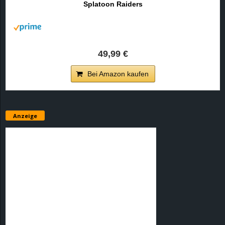
Splatoon Raiders
r
B
l
49,99 €
o
Bei Amazon kaufen
g
!
Anzeige