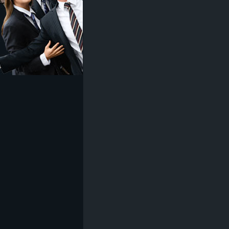
z
e
i
c
h
n
e
t
e
r