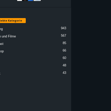
iebte Kategorie
943
ng
567
n und Filme
85
st
66
top
60
48
43
k