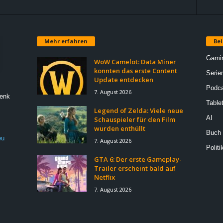
Mehr erfahren
Bel
Gami
WoW Camelot: Data Miner
konnten das erste Content
Serie
Update entdecken
Podca
7. August 2026
Denk
Table
Legend of Zelda: Viele neue
AI
Schauspieler für den Film
wurden enthüllt
Buch
eu
7. August 2026
Politi
GTA 6: Der erste Gameplay-
Trailer erscheint bald auf
Netflix
7. August 2026