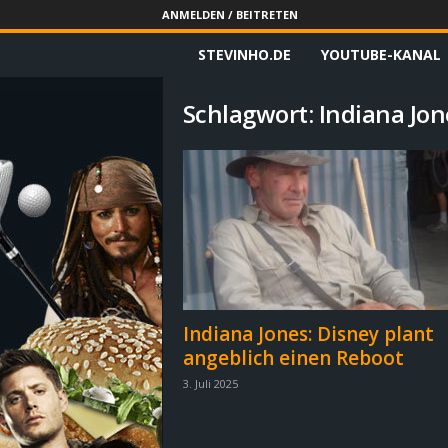
ANMELDEN / BEITRETEN
STEVINHO.DE
YOUTUBE-KANAL
S
t
Schlagwort: Indiana Jon
e
v
i
n
h
Indiana Jones: Disney plant
angeblich einen Reboot
o
3. Juli 2025
.