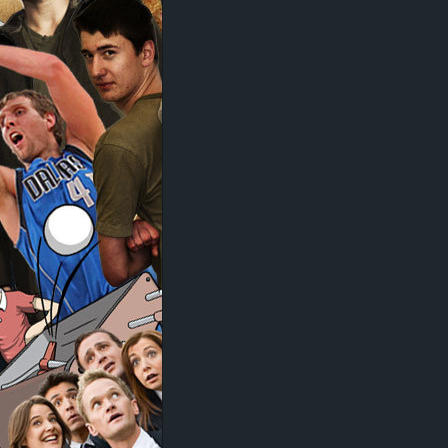
d
e
–
E
i
n
a
u
s
g
e