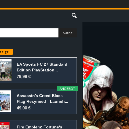
E
zeige
EA Sports FC 27 Standard
Edition PlayStation...
79,99 €
ANGEBOT
Assassin’s Creed Black
Flag Resynced - Launch...
49,00 €
Fire Emblem: Fortune's