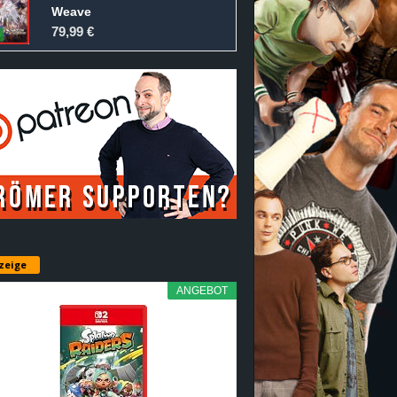
Weave
79,99 €
zeige
ANGEBOT