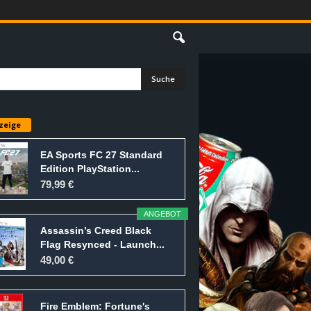
E
zeige
EA Sports FC 27 Standard
Edition PlayStation...
79,99 €
ANGEBOT
Assassin’s Creed Black
Flag Resynced - Launch...
49,00 €
Fire Emblem: Fortune's