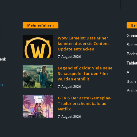
Mehr erfahren
Bel
Gami
WoW Camelot: Data Miner
konnten das erste Content
Serie
Update entdecken
Podca
7. August 2026
Denk
Table
Legend of Zelda: Viele neue
AI
Schauspieler für den Film
wurden enthüllt
Buch
eu
7. August 2026
Politi
GTA 6: Der erste Gameplay-
Trailer erscheint bald auf
Netflix
7. August 2026