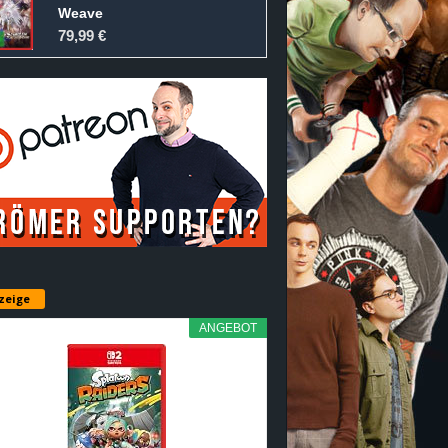
Weave
79,99 €
zeige
ANGEBOT