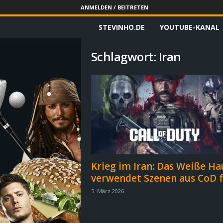
ANMELDEN / BEITRETEN
STEVINHO.DE
YOUTUBE-KANAL
S
t
Schlagwort: Iran
e
v
i
n
h
Krieg im Iran: Das Weiße Ha
verwendet Szenen aus CoD fü
o
5. März 2026
.