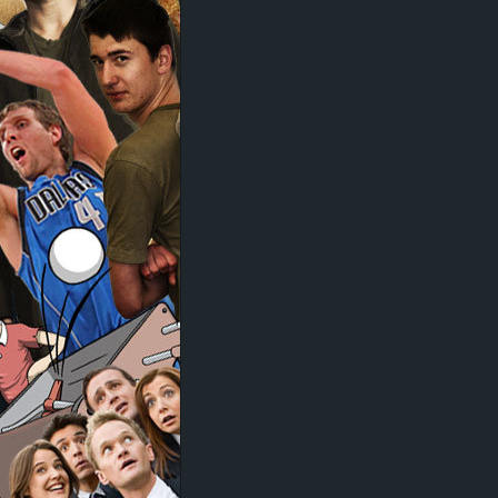
d
e
–
E
i
n
a
u
s
g
e