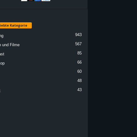
iebte Kategorie
943
ng
567
n und Filme
85
st
66
top
60
48
43
k