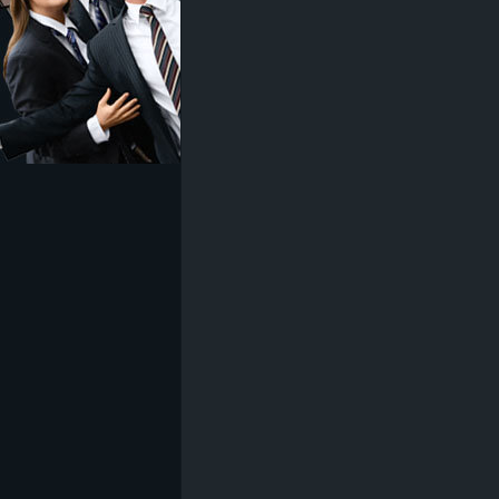
z
e
i
c
h
n
e
t
e
r