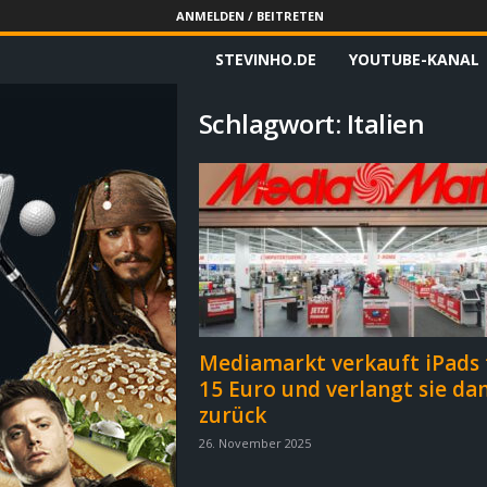
ANMELDEN / BEITRETEN
STEVINHO.DE
YOUTUBE-KANAL
S
t
Schlagwort: Italien
e
v
i
n
h
Mediamarkt verkauft iPads 
15 Euro und verlangt sie da
o
zurück
.
26. November 2025