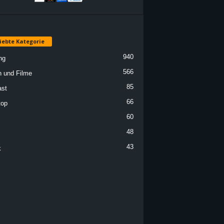
iebte Kategorie
940
ng
566
n und Filme
85
st
66
top
60
48
43
k