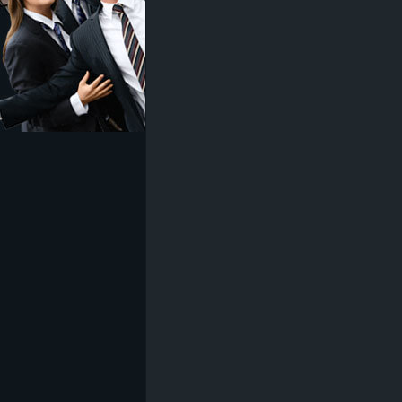
z
e
i
c
h
n
e
t
e
r