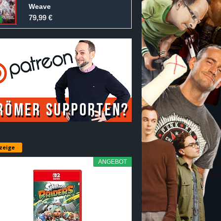
Weave
79,99 €
zeige
ANGEBOT