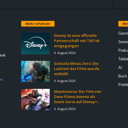
Mehr erfahren
Bel
Gami
Disney ist eine offizielle
Partnerschaft mit TikTok
Serie
eingegangen
Podca
6. August 2026
Denk
Table
Godzilla Minus Zero: Die
AI
Laufzeit des Films wurde
enthüllt
Buch
eu
6. August 2026
Politi
Mandoverse: Der Film von
Dave Filonis könnte als
Event-Serie auf Disney+...
6. August 2026