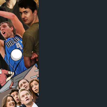
d
e
–
E
i
n
a
u
s
g
e