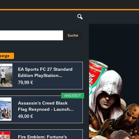
E
zeige
EA Sports FC 27 Standard
Edition PlayStation...
79,99 €
ANGEBOT
Assassin’s Creed Black
Flag Resynced - Launch...
49,00 €
Fire Emblem: Fortune's