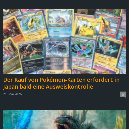
d
e
–
E
i
n
Der Kauf von Pokémon-Karten erfordert in
a
Japan bald eine Ausweiskontrolle
21. Mai 2026
0
u
s
g