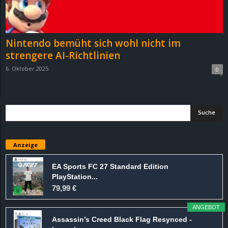
r
B
Nintendo bemüht sich wohl nicht im
l
strengere AI-Richtlinien
6. Oktober 2025
0
o
g
!
Anzeige
EA Sports FC 27 Standard Edition
PlayStation...
79,99 €
ANGEBOT
Assassin’s Creed Black Flag Resynced -