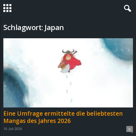
S
Schlagwort: Japan
t
e
v
i
n
h
Eine Umfrage ermittelte die beliebtesten
o
Mangas des Jahres 2026
16. Juli 2026
0
.