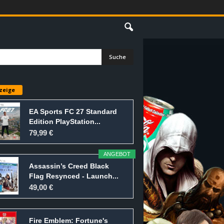
E
zeige
EA Sports FC 27 Standard
Edition PlayStation...
79,99 €
ANGEBOT
Assassin’s Creed Black
Flag Resynced - Launch...
49,00 €
Fire Emblem: Fortune's