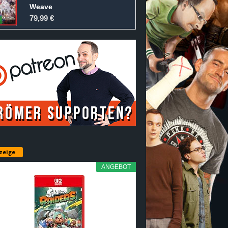
Weave
79,99 €
zeige
ANGEBOT