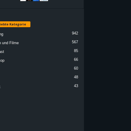
iebte Kategorie
942
ng
567
n und Filme
85
st
66
top
60
48
43
k