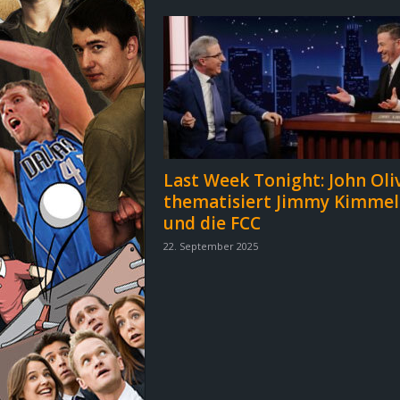
d
e
–
E
i
Last Week Tonight: John Oli
thematisiert Jimmy Kimmel
n
und die FCC
a
22. September 2025
u
s
g
e