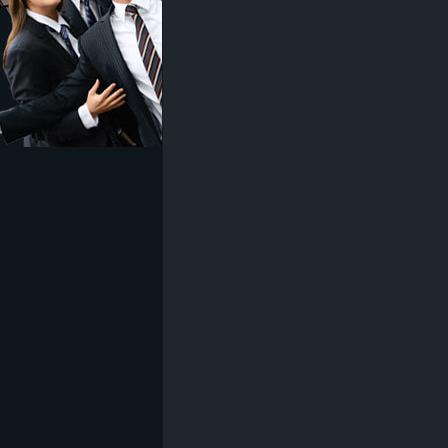
z
e
i
c
h
n
e
t
e
r