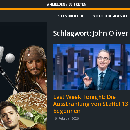
ANMELDEN / BEITRETEN
STEVINHO.DE
YOUTUBE-KANAL
S
t
Schlagwort: John Oliver
e
v
i
n
h
Last Week Tonight: Die
Ausstrahlung von Staffel 13
o
begonnen
.
16. Februar 2026