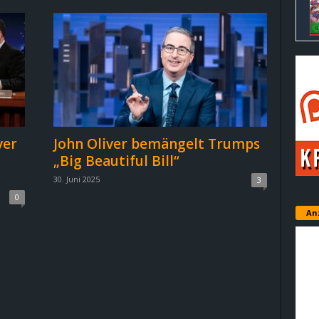
ver
John Oliver bemängelt Trumps
„Big Beautiful Bill“
30. Juni 2025
3
0
An