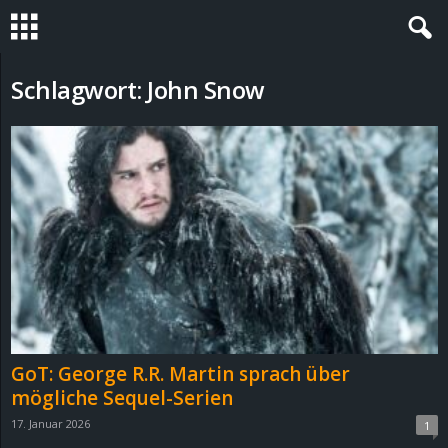
S
Schlagwort: John Snow
t
e
v
i
n
h
GoT: George R.R. Martin sprach über
o
mögliche Sequel-Serien
17. Januar 2026
1
.