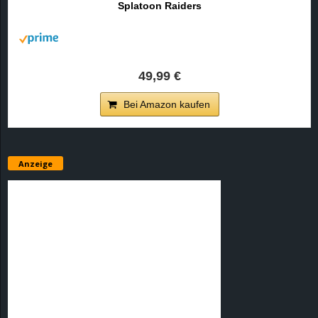
Splatoon Raiders
r
B
l
49,99 €
o
Bei Amazon kaufen
g
!
Anzeige