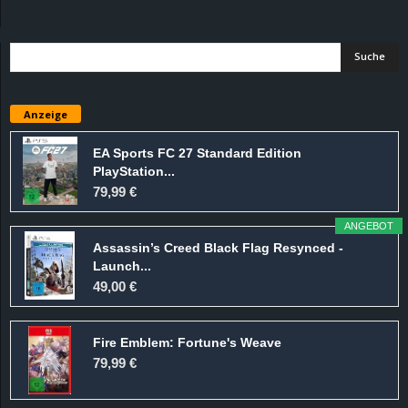
d
e
–
Anzeige
E
EA Sports FC 27 Standard Edition
PlayStation...
i
79,99 €
n
ANGEBOT
Assassin’s Creed Black Flag Resynced -
a
Launch...
49,00 €
u
Fire Emblem: Fortune's Weave
s
79,99 €
g