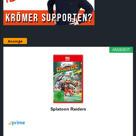
r
B
l
Anzeige
o
ANGEBOT
g
!
Splatoon Raiders