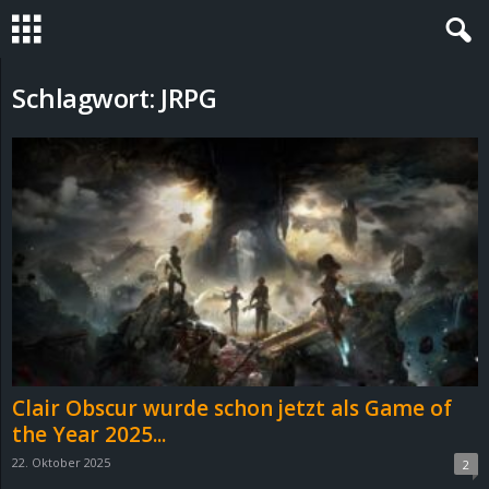
S
Schlagwort: JRPG
t
e
v
i
n
h
Clair Obscur wurde schon jetzt als Game of
o
the Year 2025...
22. Oktober 2025
2
.