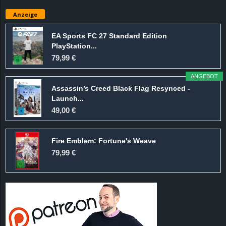
e
Anzeige
z
EA Sports FC 27 Standard Edition
PlayStation...
e
79,99 €
i
ANGEBOT
Assassin’s Creed Black Flag Resynced -
c
Launch...
49,00 €
h
Fire Emblem: Fortune's Weave
n
79,99 €
e
t
e