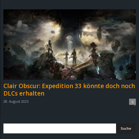
d
e
–
E
i
n
Clair Obscur: Expedition 33 könnte doch noch
a
DLCs erhalten
28. August 2025
5
u
s
g