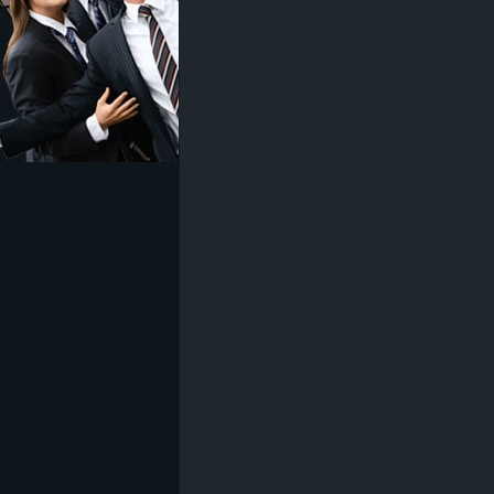
z
e
i
c
h
n
e
t
e
r