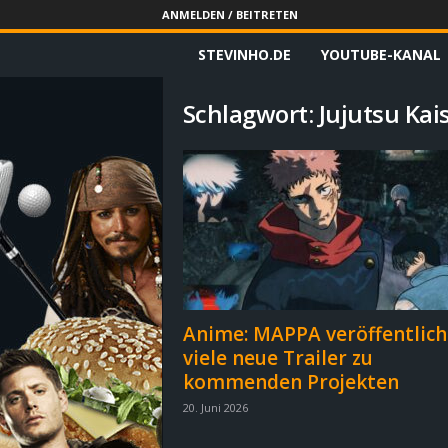
ANMELDEN / BEITRETEN
STEVINHO.DE
YOUTUBE-KANAL
S
t
Schlagwort: Jujutsu Kai
e
v
i
n
h
Anime: MAPPA veröffentlich
viele neue Trailer zu
o
kommenden Projekten
.
20. Juni 2026