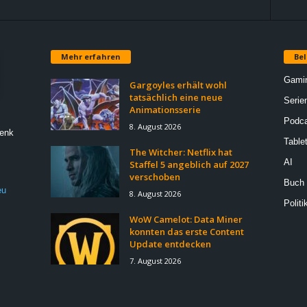
Mehr erfahren
Bel
Gami
Gargoyles erhält wohl
tatsächlich eine neue
Serie
Animationsserie
Podca
8. August 2026
Denk
Table
The Witcher: Netflix hat
AI
Staffel 5 angeblich auf 2027
verschoben
Buch
eu
8. August 2026
Politi
WoW Camelot: Data Miner
konnten das erste Content
Update entdecken
7. August 2026