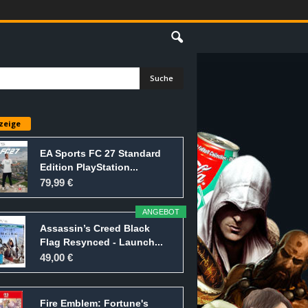
E
zeige
EA Sports FC 27 Standard
Edition PlayStation...
79,99 €
ANGEBOT
Assassin’s Creed Black
Flag Resynced - Launch...
49,00 €
Fire Emblem: Fortune's