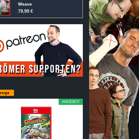
Weave
79,99 €
zeige
ANGEBOT