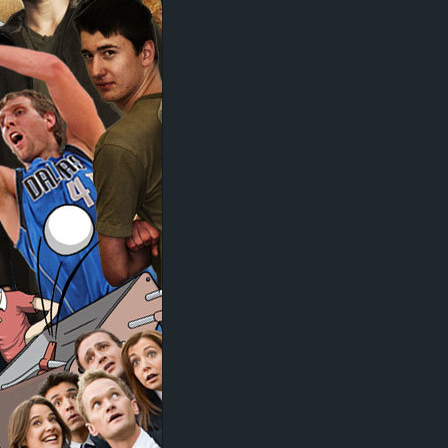
d
e
–
E
i
n
a
u
s
g
e