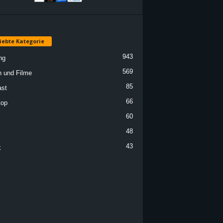
iebte Kategorie
943
ng
569
n und Filme
85
st
66
top
60
48
43
k