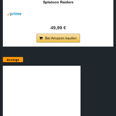
Splatoon Raiders
r
B
l
49,99 €
o
Bei Amazon kaufen
g
!
Anzeige