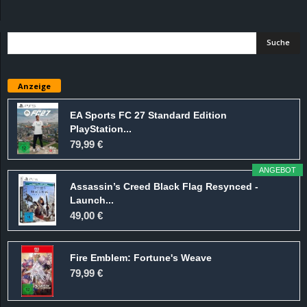
d
e
–
Anzeige
E
EA Sports FC 27 Standard Edition
PlayStation...
i
79,99 €
n
ANGEBOT
Assassin’s Creed Black Flag Resynced -
a
Launch...
49,00 €
u
Fire Emblem: Fortune's Weave
s
79,99 €
g