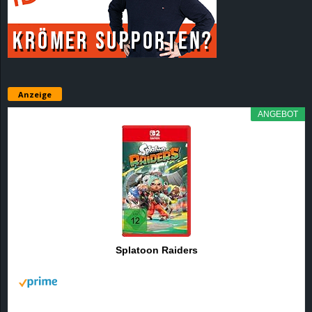
r
B
l
Anzeige
o
ANGEBOT
g
!
Splatoon Raiders