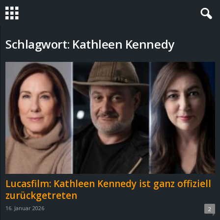
S
Schlagwort: Kathleen Kennedy
t
e
v
i
n
h
Lucasfilm: Kathleen Kennedy ist ganz offiziell
o
zurückgetreten
16. Januar 2026
2
.