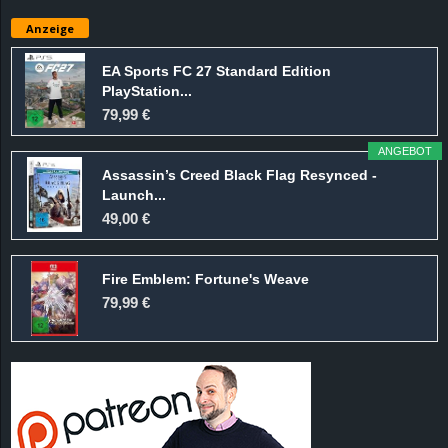
e
Anzeige
z
EA Sports FC 27 Standard Edition
PlayStation...
e
79,99 €
i
ANGEBOT
Assassin’s Creed Black Flag Resynced -
c
Launch...
49,00 €
h
Fire Emblem: Fortune's Weave
n
79,99 €
e
t
e