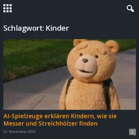
S
Schlagwort: Kinder
t
e
v
i
n
h
AI-Spielzeuge erklären Kindern, wie sie
o
Messer und Streichhölzer finden
22. November 2025
2
.