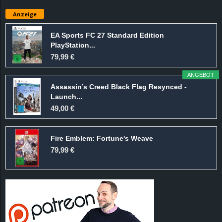
e
Anzeige
z
EA Sports FC 27 Standard Edition
PlayStation...
e
79,99 €
i
ANGEBOT
Assassin’s Creed Black Flag Resynced -
c
Launch...
49,00 €
h
Fire Emblem: Fortune's Weave
n
79,99 €
e
t
e