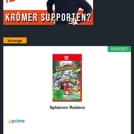
r
B
l
Anzeige
o
ANGEBOT
g
!
Splatoon Raiders