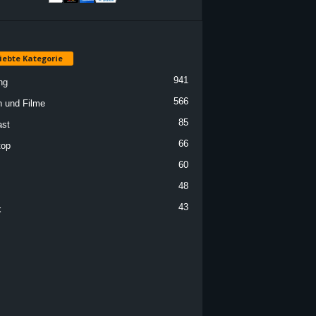
iebte Kategorie
941
ng
566
n und Filme
85
st
66
top
60
48
43
k