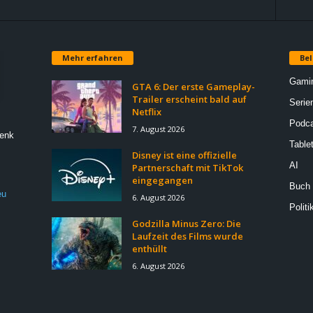
Mehr erfahren
Bel
Gami
GTA 6: Der erste Gameplay-
Trailer erscheint bald auf
Serie
Netflix
Podca
7. August 2026
Denk
Table
Disney ist eine offizielle
AI
Partnerschaft mit TikTok
eingegangen
Buch
eu
6. August 2026
Politi
Godzilla Minus Zero: Die
Laufzeit des Films wurde
enthüllt
6. August 2026