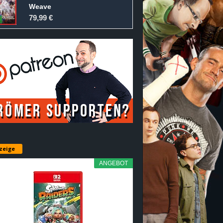
Weave
79,99 €
zeige
ANGEBOT