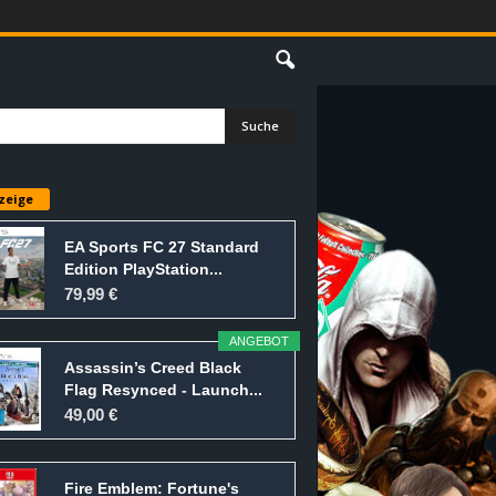
E
zeige
EA Sports FC 27 Standard
Edition PlayStation...
79,99 €
ANGEBOT
Assassin’s Creed Black
Flag Resynced - Launch...
49,00 €
Fire Emblem: Fortune's