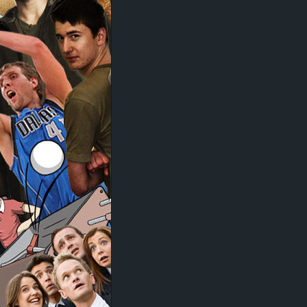
d
e
–
E
i
n
a
u
s
g
e