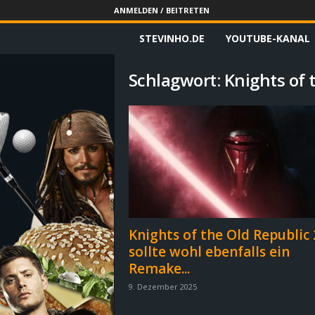
ANMELDEN / BEITRETEN
STEVINHO.DE
YOUTUBE-KANAL
S
t
Schlagwort: Knights of 
e
v
i
n
h
Knights of the Old Republic 
sollte wohl ebenfalls ein
o
Remake...
.
9. Dezember 2025