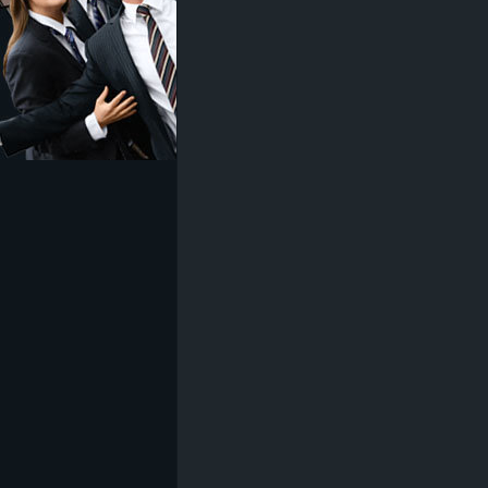
z
e
i
c
h
n
e
t
e
r