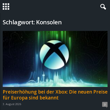
S
Schlagwort: Konsolen
t
e
v
i
n
h
Preiserhöhung bei der Xbox: Die neuen Preise
o
für Europa sind bekannt
3. August 2026
3
.