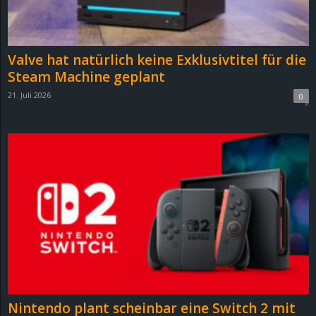
r
B
Valve hat natürlich keine Exklusivtitel für die
l
Steam Machine geplant
21. Juli 2026
0
o
g
!
Nintendo plant scheinbar eine Switch 2 mit