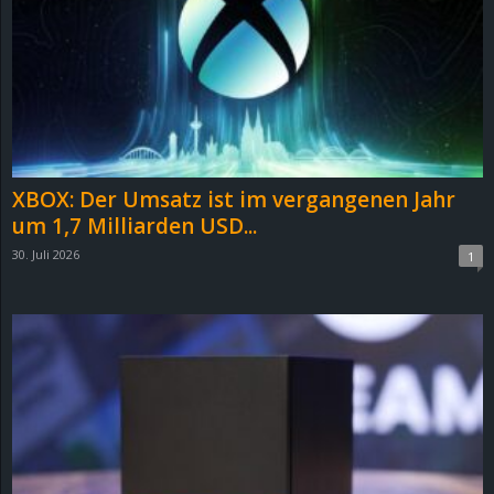
e
z
e
i
XBOX: Der Umsatz ist im vergangenen Jahr
c
um 1,7 Milliarden USD...
30. Juli 2026
1
h
n
e
t
e