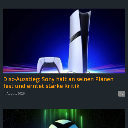
d
e
–
E
i
n
Disc-Ausstieg: Sony hält an seinen Plänen
a
fest und erntet starke Kritik
1. August 2026
12
u
s
g