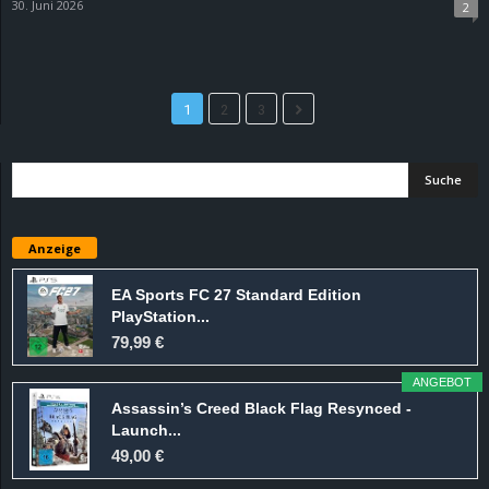
30. Juni 2026
2
1
2
3
Anzeige
EA Sports FC 27 Standard Edition
PlayStation...
79,99 €
ANGEBOT
Assassin’s Creed Black Flag Resynced -
Launch...
49,00 €