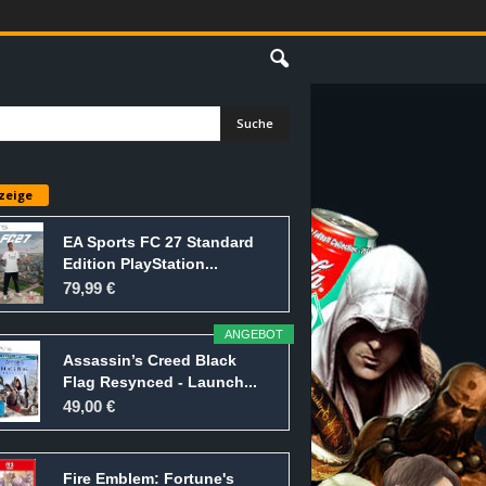
E
zeige
EA Sports FC 27 Standard
Edition PlayStation...
79,99 €
ANGEBOT
Assassin’s Creed Black
Flag Resynced - Launch...
49,00 €
Fire Emblem: Fortune's