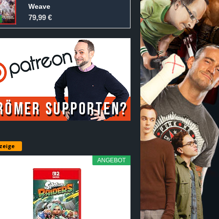
Weave
79,99 €
zeige
ANGEBOT