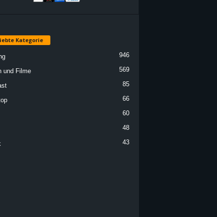
iebte Kategorie
946
ng
569
n und Filme
85
st
66
top
60
48
43
k