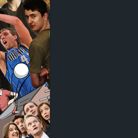
d
e
–
E
i
n
a
u
s
g
e