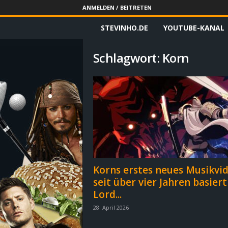
ANMELDEN / BEITRETEN
STEVINHO.DE
YOUTUBE-KANAL
S
t
Schlagwort: Korn
e
v
i
n
h
Korns erstes neues Musikvi
seit über vier Jahren basiert
o
Lord...
.
28. April 2026