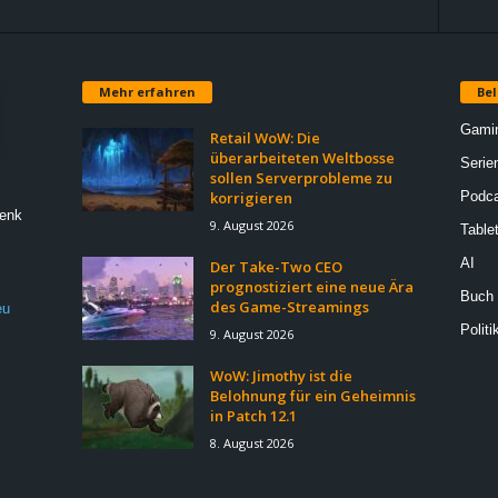
Mehr erfahren
Bel
Gami
Retail WoW: Die
überarbeiteten Weltbosse
Serie
sollen Serverprobleme zu
korrigieren
Podca
Denk
9. August 2026
Table
AI
Der Take-Two CEO
prognostiziert eine neue Ära
Buch
des Game-Streamings
eu
Politi
9. August 2026
WoW: Jimothy ist die
Belohnung für ein Geheimnis
in Patch 12.1
8. August 2026