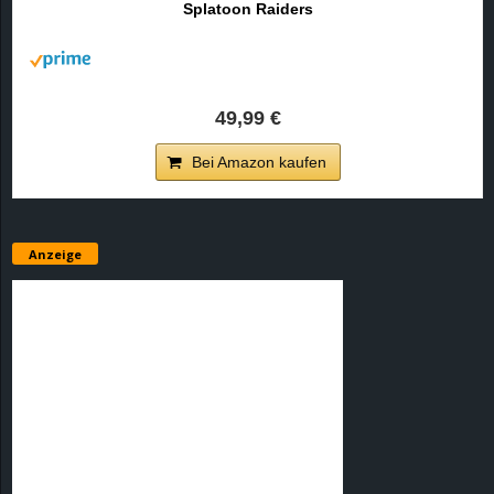
Splatoon Raiders
r
B
l
49,99 €
o
Bei Amazon kaufen
g
!
Anzeige