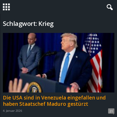
S
Schlagwort: Krieg
t
e
v
i
n
h
Die USA sind in Venezuela eingefallen und
o
haben Staatschef Maduro gestürzt
4. Januar 2026
21
.