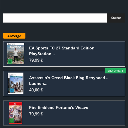
d
e
–
Anzeige
E
EA Sports FC 27 Standard Edition
PlayStation...
i
79,99 €
n
ANGEBOT
Assassin’s Creed Black Flag Resynced -
a
Launch...
49,00 €
u
Fire Emblem: Fortune's Weave
s
79,99 €
g