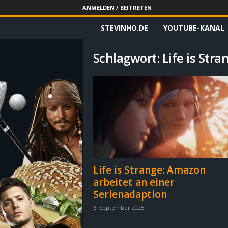
ANMELDEN / BEITRETEN
STEVINHO.DE
YOUTUBE-KANAL
S
t
Schlagwort: Life is Stra
e
v
i
n
h
Life is Strange: Amazon
arbeitet an einer
o
Serienadaption
.
6. September 2025