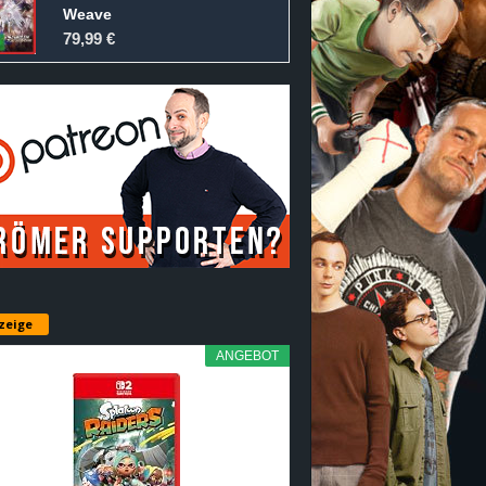
Weave
79,99 €
zeige
ANGEBOT