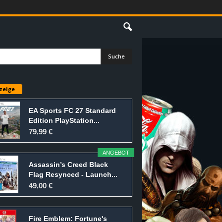
E
zeige
EA Sports FC 27 Standard
Edition PlayStation...
79,99 €
ANGEBOT
Assassin’s Creed Black
Flag Resynced - Launch...
49,00 €
Fire Emblem: Fortune's