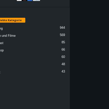
iebte Kategorie
944
ng
569
n und Filme
85
st
66
top
60
48
43
k