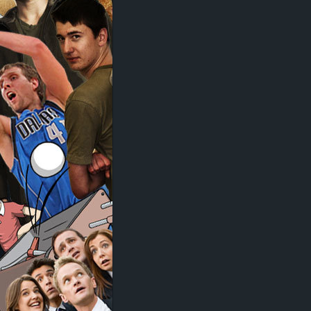
d
e
–
E
i
n
a
u
s
g
e