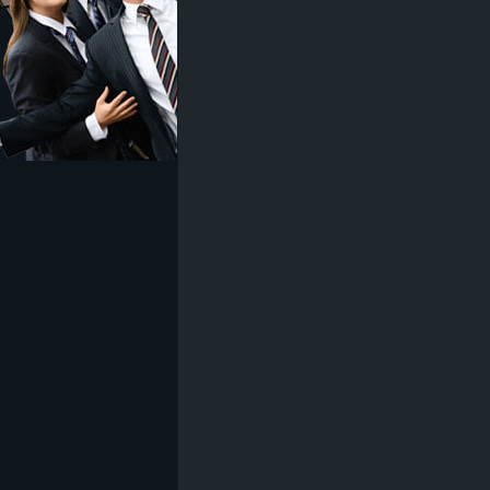
z
e
i
c
h
n
e
t
e
r