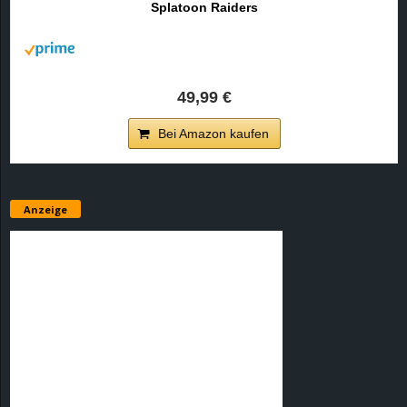
Splatoon Raiders
r
B
l
49,99 €
o
Bei Amazon kaufen
g
!
Anzeige