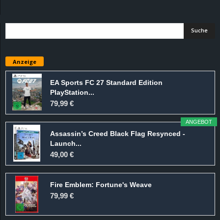
d
e
–
Anzeige
E
EA Sports FC 27 Standard Edition
PlayStation...
i
79,99 €
n
ANGEBOT
Assassin’s Creed Black Flag Resynced -
a
Launch...
49,00 €
u
Fire Emblem: Fortune's Weave
s
79,99 €
g