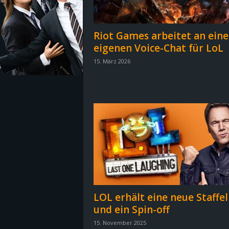
z
Riot Games arbeitet an ein
e
eigenen Voice-Chat für LoL
15. März 2026
i
c
h
n
e
t
LOL erhält eine neue Staffel
e
und ein Spin-off
r
15. November 2025