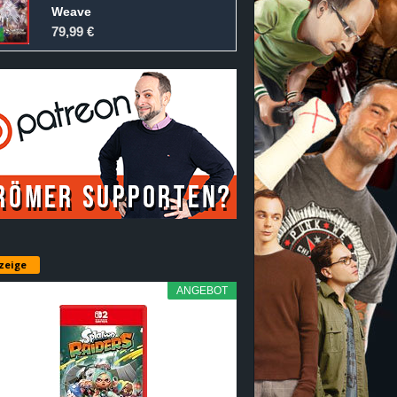
Weave
79,99 €
zeige
ANGEBOT