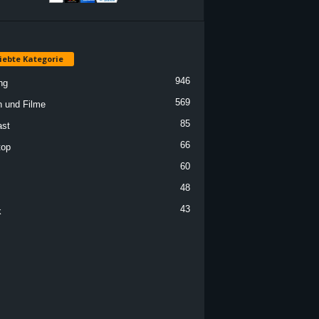
iebte Kategorie
946
ng
569
n und Filme
85
st
66
top
60
48
43
k