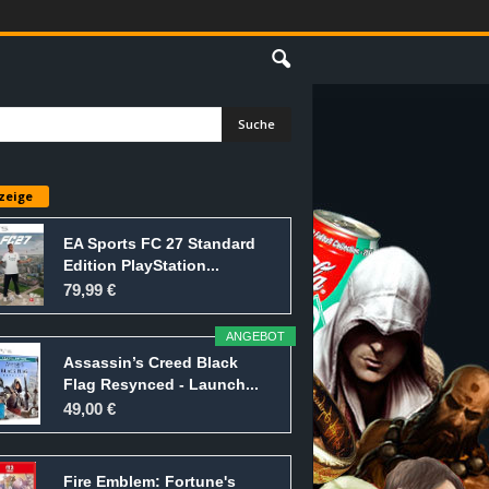
E
zeige
EA Sports FC 27 Standard
Edition PlayStation...
79,99 €
ANGEBOT
Assassin’s Creed Black
Flag Resynced - Launch...
49,00 €
Fire Emblem: Fortune's