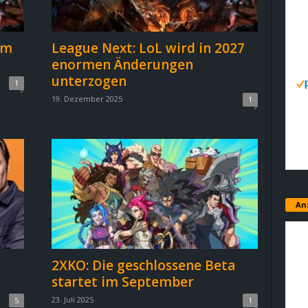
em
League Next: LoL wird in 2027
enormen Änderungen
unterzogen
1
19. Dezember 2025
1
An
2XKO: Die geschlossene Beta
startet im September
23. Juli 2025
5
1