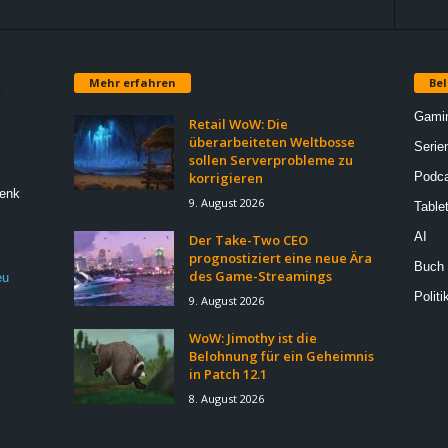
Mehr erfahren
Bel
Gami
Retail WoW: Die
überarbeiteten Weltbosse
Serie
sollen Serverprobleme zu
korrigieren
Podca
Denk
9. August 2026
Table
AI
Der Take-Two CEO
prognostiziert eine neue Ära
Buch
des Game-Streamings
eu
Politi
9. August 2026
WoW: Jimothy ist die
Belohnung für ein Geheimnis
in Patch 12.1
8. August 2026