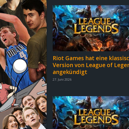
d
e
–
E
i
Riot Games hat eine klassis
Version von League of Lege
n
angekündigt
a
27. Juni 2026
u
s
g
e