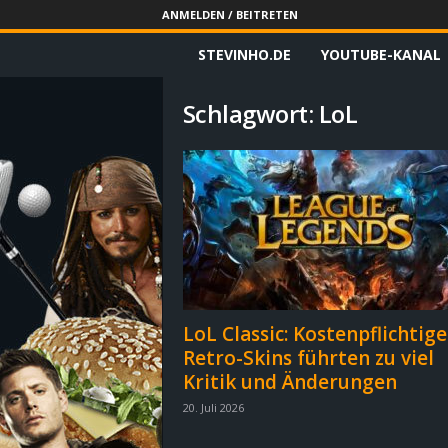
ANMELDEN / BEITRETEN
STEVINHO.DE
YOUTUBE-KANAL
S
t
Schlagwort: LoL
e
v
i
n
h
LoL Classic: Kostenpflichtige
Retro-Skins führten zu viel
o
Kritik und Änderungen
.
20. Juli 2026