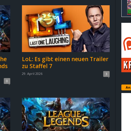
che
LoL: Es gibt einen neuen Trailer
nds
zu Staffel 7
29. April 2026
3
0
An