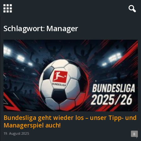
S
Schlagwort: Manager
t
e
v
i
n
h
Bundesliga geht wieder los – unser Tipp- und
o
Managerspiel auch!
19. August 2025
8
.