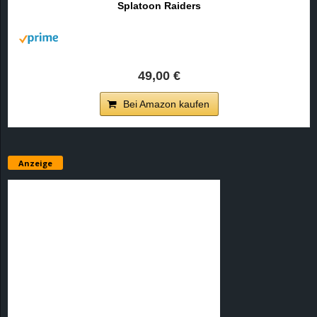
Splatoon Raiders
r
B
l
49,00 €
o
Bei Amazon kaufen
g
!
Anzeige