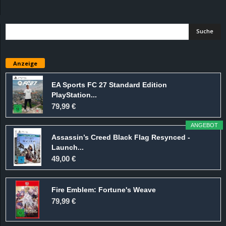
d
e
–
Anzeige
E
EA Sports FC 27 Standard Edition
PlayStation...
i
79,99 €
n
ANGEBOT
Assassin’s Creed Black Flag Resynced -
a
Launch...
49,00 €
u
Fire Emblem: Fortune's Weave
s
79,99 €
g