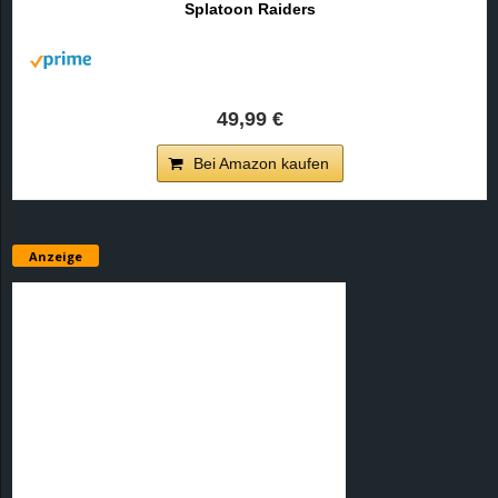
Splatoon Raiders
r
B
l
49,99 €
o
Bei Amazon kaufen
g
!
Anzeige