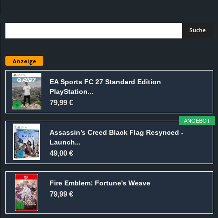
d
e
–
Anzeige
E
EA Sports FC 27 Standard Edition
PlayStation...
i
79,99 €
n
ANGEBOT
Assassin’s Creed Black Flag Resynced -
a
Launch...
49,00 €
u
Fire Emblem: Fortune's Weave
s
79,99 €
g