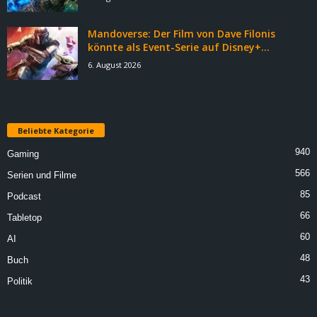
Mandoverse: Der Film von Dave Filonis
könnte als Event-Serie auf Disney+...
6. August 2026
Beliebte Kategorie
940
Gaming
566
Serien und Filme
85
Podcast
66
Tabletop
60
AI
48
Buch
43
Politik