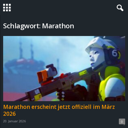
S
Schlagwort: Marathon
t
e
v
i
n
h
Marathon erscheint jetzt offiziell im März
o
2026
20. Januar 2026
0
.