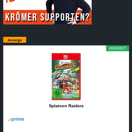
r
B
l
Anzeige
o
ANGEBOT
g
!
Splatoon Raiders