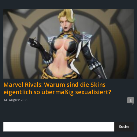
d
e
–
E
i
n
Marvel Rivals: Warum sind die Skins
a
eigentlich so übermäßig sexualisiert?
14. August 2025
6
u
s
g