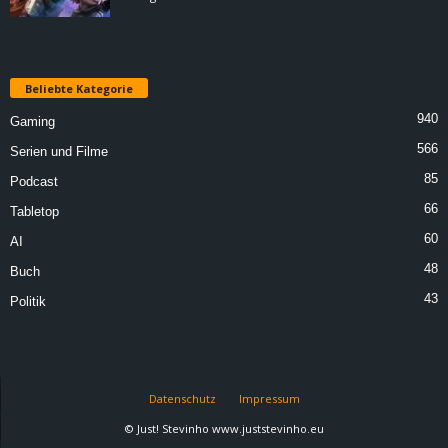
Beliebte Kategorie
940
Gaming
566
Serien und Filme
85
Podcast
66
Tabletop
60
AI
48
Buch
43
Politik
Datenschutz
Impressum
© Just! Stevinho www.juststevinho.eu