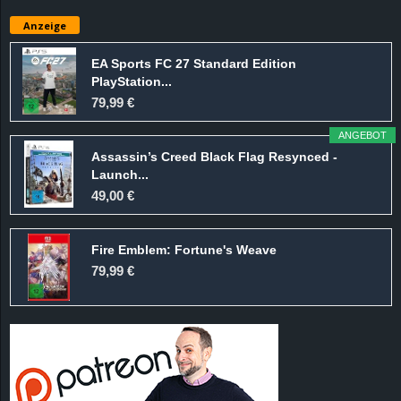
e
Anzeige
z
EA Sports FC 27 Standard Edition
PlayStation...
e
79,99 €
i
ANGEBOT
Assassin’s Creed Black Flag Resynced -
c
Launch...
49,00 €
h
Fire Emblem: Fortune's Weave
n
79,99 €
e
t
e