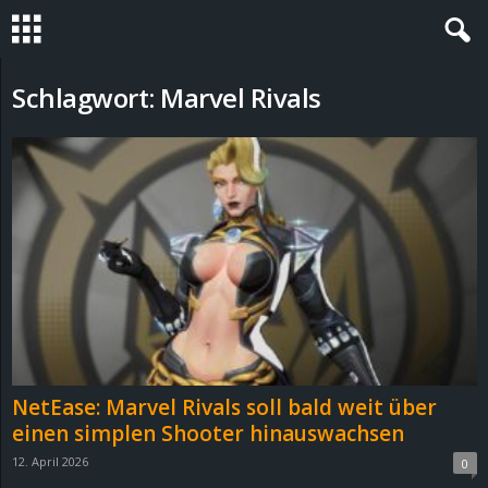
S
Schlagwort: Marvel Rivals
t
e
v
i
n
h
NetEase: Marvel Rivals soll bald weit über
o
einen simplen Shooter hinauswachsen
12. April 2026
0
.