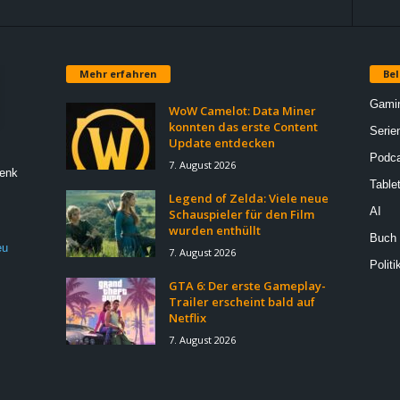
Mehr erfahren
Bel
Gami
WoW Camelot: Data Miner
konnten das erste Content
Serie
Update entdecken
Podca
7. August 2026
Denk
Table
Legend of Zelda: Viele neue
AI
Schauspieler für den Film
wurden enthüllt
Buch
eu
7. August 2026
Politi
GTA 6: Der erste Gameplay-
Trailer erscheint bald auf
Netflix
7. August 2026