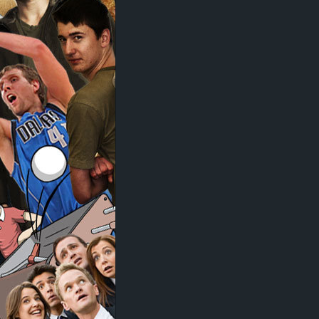
d
e
–
E
i
n
a
u
s
g
e