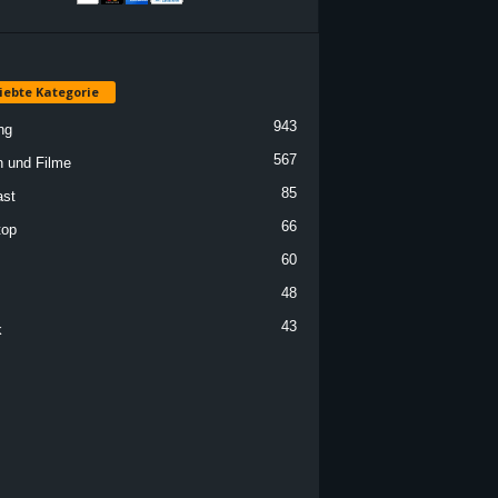
iebte Kategorie
943
ng
567
n und Filme
85
st
66
top
60
48
43
k