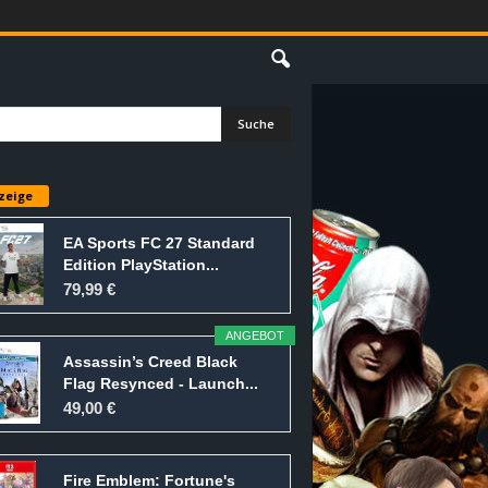
E
zeige
EA Sports FC 27 Standard
Edition PlayStation...
79,99 €
ANGEBOT
Assassin’s Creed Black
Flag Resynced - Launch...
49,00 €
Fire Emblem: Fortune's