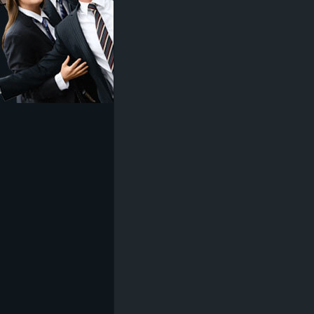
z
e
i
c
h
n
e
t
e
r