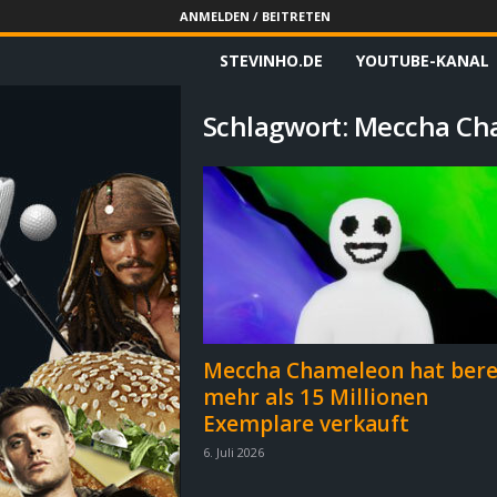
ANMELDEN / BEITRETEN
STEVINHO.DE
YOUTUBE-KANAL
S
t
Schlagwort: Meccha C
e
v
i
n
h
Meccha Chameleon hat bere
mehr als 15 Millionen
o
Exemplare verkauft
.
6. Juli 2026