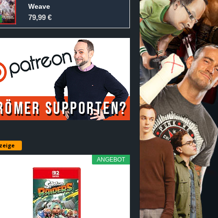
Weave
79,99 €
zeige
ANGEBOT