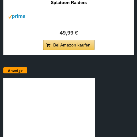
Splatoon Raiders
r
B
l
49,99 €
o
Bei Amazon kaufen
g
!
Anzeige