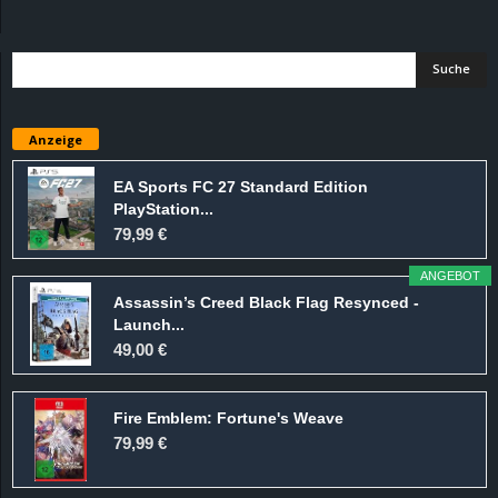
d
e
–
Anzeige
E
EA Sports FC 27 Standard Edition
PlayStation...
i
79,99 €
n
ANGEBOT
Assassin’s Creed Black Flag Resynced -
a
Launch...
49,00 €
u
Fire Emblem: Fortune's Weave
s
79,99 €
g