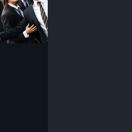
z
e
i
c
h
n
e
t
e
r