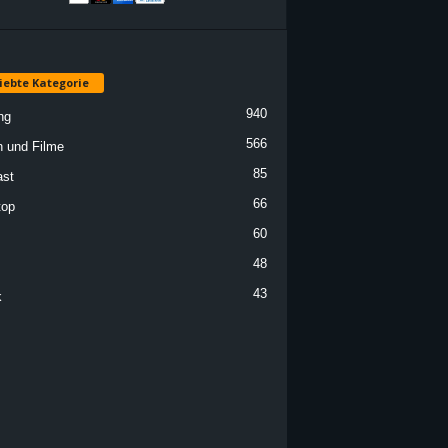
iebte Kategorie
940
ng
566
n und Filme
85
st
66
top
60
48
43
k