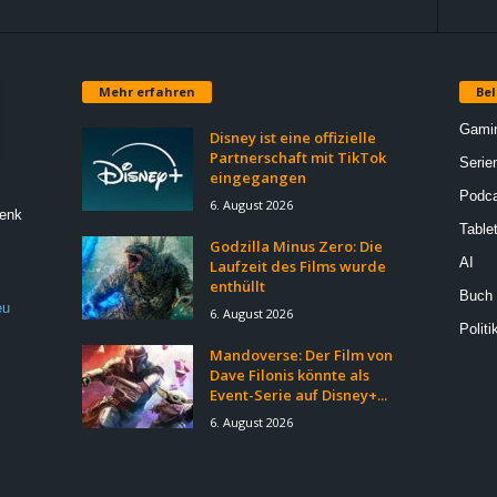
Mehr erfahren
Bel
Gami
Disney ist eine offizielle
Partnerschaft mit TikTok
Serie
eingegangen
Podca
6. August 2026
Denk
Table
Godzilla Minus Zero: Die
AI
Laufzeit des Films wurde
enthüllt
Buch
eu
6. August 2026
Politi
Mandoverse: Der Film von
Dave Filonis könnte als
Event-Serie auf Disney+...
6. August 2026