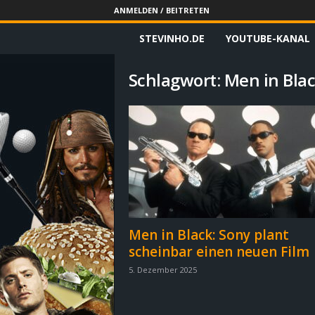
ANMELDEN / BEITRETEN
STEVINHO.DE
YOUTUBE-KANAL
S
t
Schlagwort: Men in Bla
e
v
i
n
h
Men in Black: Sony plant
scheinbar einen neuen Film
o
5. Dezember 2025
.