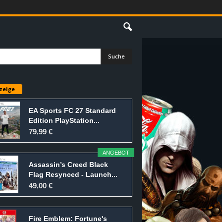
E
zeige
EA Sports FC 27 Standard
Edition PlayStation...
79,99 €
ANGEBOT
Assassin’s Creed Black
Flag Resynced - Launch...
49,00 €
Fire Emblem: Fortune's