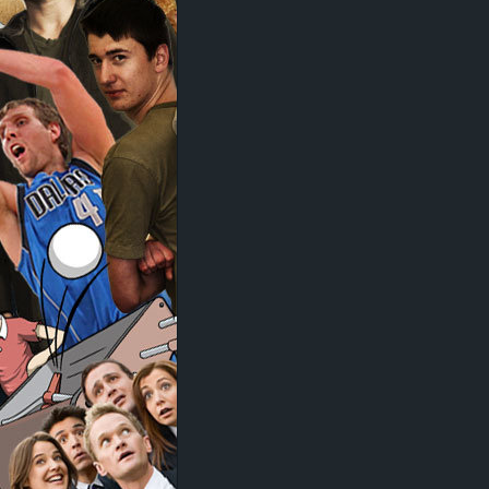
d
e
–
E
i
n
a
u
s
g
e