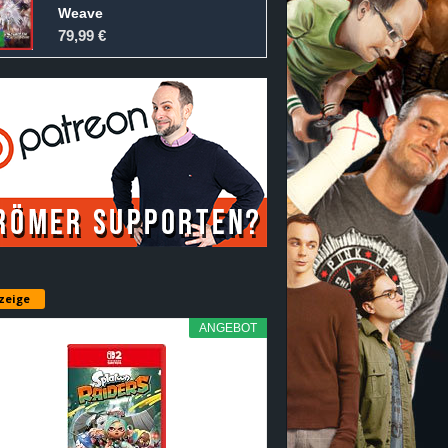
Weave
79,99 €
zeige
ANGEBOT