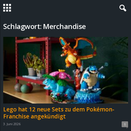
S
Schlagwort: Merchandise
t
e
v
i
n
h
Lego hat 12 neue Sets zu dem Pokémon-
o
Franchise angekündigt
3. Juni 2026
1
.