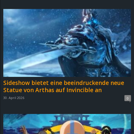
d
e
–
E
i
n
Sideshow bietet eine beeindruckende neue
a
Statue von Arthas auf Invincible an
30. April 2026
0
u
s
g