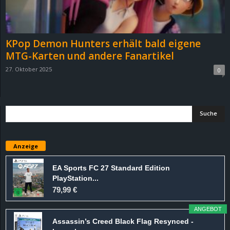
r
B
KPop Demon Hunters erhält bald eigene
l
MTG-Karten und andere Fanartikel
27. Oktober 2025
0
o
g
!
Anzeige
EA Sports FC 27 Standard Edition
PlayStation...
79,99 €
ANGEBOT
Assassin’s Creed Black Flag Resynced -