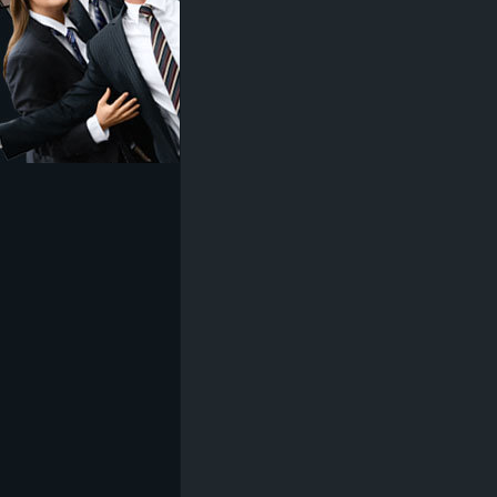
z
e
i
c
h
n
e
t
e
r