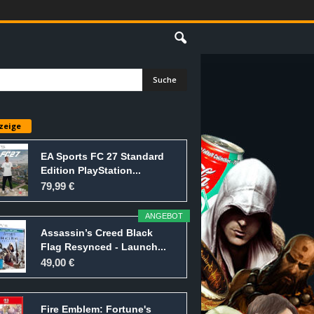
E
zeige
EA Sports FC 27 Standard
Edition PlayStation...
79,99 €
ANGEBOT
Assassin’s Creed Black
Flag Resynced - Launch...
49,00 €
Fire Emblem: Fortune's