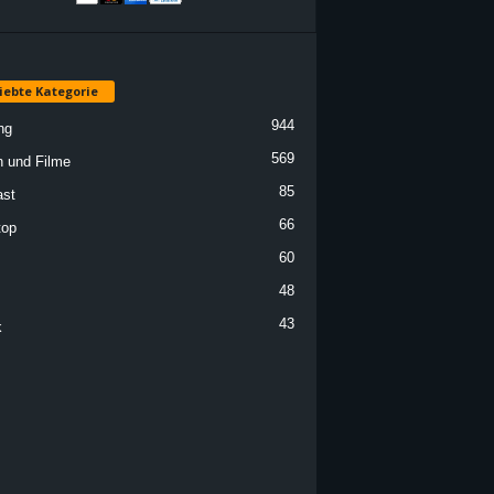
iebte Kategorie
944
ng
569
n und Filme
85
st
66
top
60
48
43
k