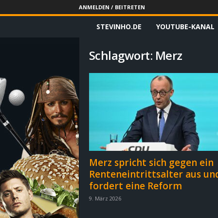
ANMELDEN / BEITRETEN
STEVINHO.DE
YOUTUBE-KANAL
S
t
Schlagwort: Merz
e
v
i
n
h
Merz spricht sich gegen ein
Renteneintrittsalter aus un
o
fordert eine Reform
.
9. März 2026