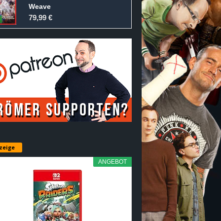
Weave
79,99 €
zeige
ANGEBOT