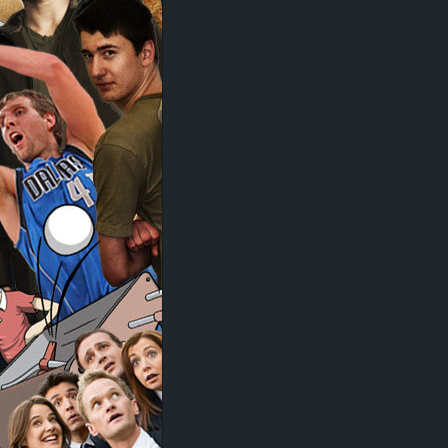
d
e
–
E
i
n
a
u
s
g
e